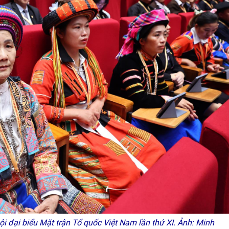
i đại biểu Mặt trận Tổ quốc Việt Nam lần thứ XI. Ảnh: Minh