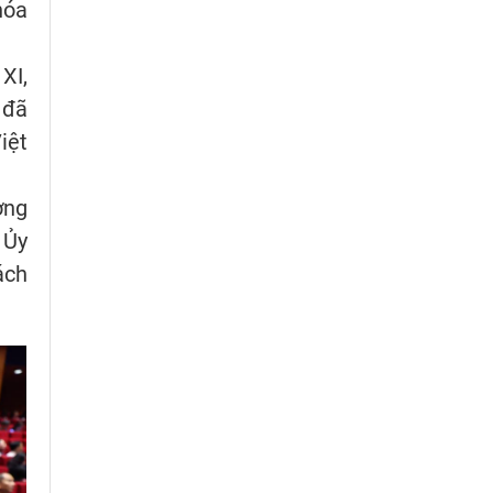
hóa
XI,
 đã
iệt
ơng
 Ủy
ách