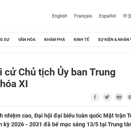
English
Français
Español
中
G SỰ
VĂN HÓA
KHÁM PHÁ
KINH TẾ
SỰ KIỆN & NHÂN 
i cử Chủ tịch Ủy ban Trung
hóa XI
ch nhiệm cao, Đại hội đại biểu toàn quốc Mặt trận T
m kỳ 2026 - 2031 đã bế mạc sáng 13/5 tại Trung t