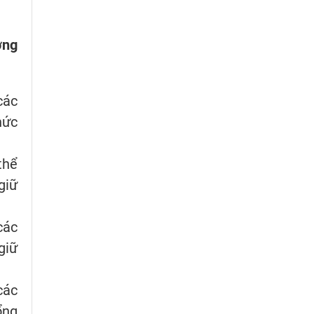
ờng
các
hức
thể
giữ
các
giữ
các
ổng