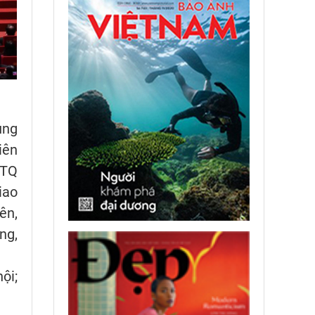
ung
iên
TTQ
iao
ên,
ng,
ội;