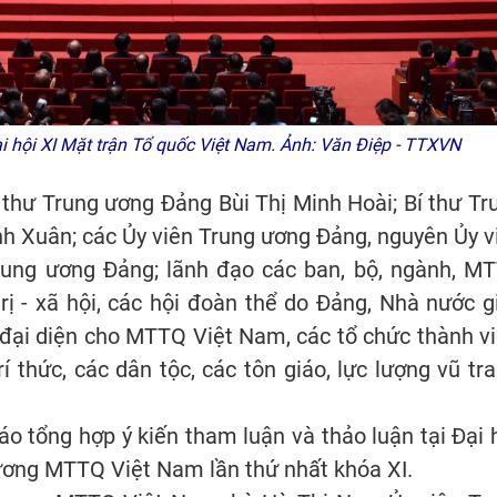
 hội XI Mặt trận Tổ quốc Việt Nam. Ảnh: Văn Điệp - TTXVN
í thư Trung ương Đảng Bùi Thị Minh Hoài; Bí thư Tr
h Xuân; các Ủy viên Trung ương Đảng, nguyên Ủy v
rung ương Đảng; lãnh đạo các ban, bộ, ngành, M
rị - xã hội, các hội đoàn thể do Đảng, Nhà nước g
 đại diện cho MTTQ Việt Nam, các tổ chức thành vi
trí thức, các dân tộc, các tôn giáo, lực lượng vũ tra
o tổng hợp ý kiến tham luận và thảo luận tại Đại h
ương MTTQ Việt Nam lần thứ nhất khóa XI.