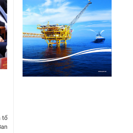
 tổ
Ban