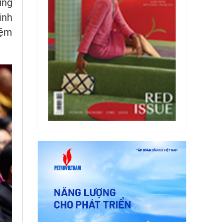
ung
ình
iệm