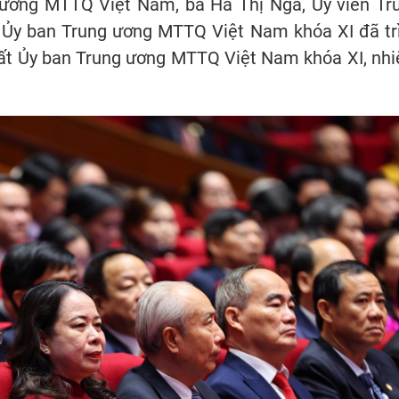
ương MTTQ Việt Nam, bà Hà Thị Nga, Ủy viên Tr
ý Ủy ban Trung ương MTTQ Việt Nam khóa XI đã tr
nhất Ủy ban Trung ương MTTQ Việt Nam khóa XI, nh