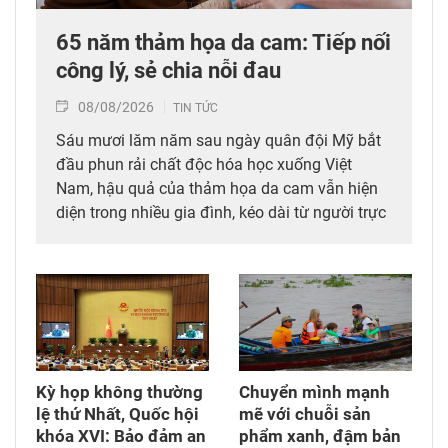
65 năm thảm họa da cam: Tiếp nối
công lý, sẻ chia nỗi đau
08/08/2026
TIN TỨC
Sáu mươi lăm năm sau ngày quân đội Mỹ bắt
đầu phun rải chất độc hóa học xuống Việt
Nam, hậu quả của thảm họa da cam vẫn hiện
diện trong nhiều gia đình, kéo dài từ người trực
tiếp đi qua chiến tranh đến các thế hệ con,
cháu. Hành trình đi tìm công lý vì thế không chỉ
diễn ra tại các tòa án quốc tế mà còn cần được
tiếp tục bằng những chính sách đủ đầy hơn, để
những người sinh ra trong hòa bình không bị
bỏ lại với hậu quả của cuộc chiến mình chưa
từng trải qua.
Kỳ họp không thường
Chuyển mình mạnh
lệ thứ Nhất, Quốc hội
mẽ với chuỗi sản
khóa XVI: Bảo đảm an
phẩm xanh, đậm bản