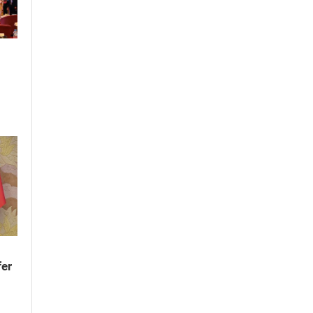
g
h
fer