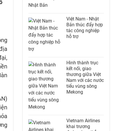
ổ
Việt Nam - Nhật
Bản thúc đẩy hợp
tác công nghiệp
hỗ trợ
ông
địa
ại,
Hình thành trục
nền
kết nối, giao
Hàn
thương giữa Việt
Nam với các nước
tiểu vùng sông
Mekong
AN)
iện
hóa
Vietnam Airlines
ờng
khai trương