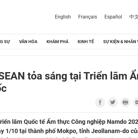
English
Français
Español
中
G SỰ
VĂN HÓA
KHÁM PHÁ
KINH TẾ
SỰ KIỆN & NHÂN 
SEAN tỏa sáng tại Triển lãm 
ốc
Triển lãm Quốc tế Ẩm thực Công nghiệp Namdo 20
y 1/10 tại thành phố Mokpo, tỉnh Jeollanam-do củ