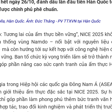
 hết ngày 26/10, đánh dấu lần đầu tiên Hàn Quốc t
được chính phủ phê chuẩn.
lla, Hàn Quốc. Ảnh: Đức Thắng - PV TTXVN tại Hàn Quốc
o: Tương lai của ẩm thực bền vững”, NICE 2025 kh
n thống vùng Namdo – nổi bật với nguyên liệu 
 mà còn hướng tới sự kết hợp với công nghệ hiện đ
vững. Ban tổ chức kỳ vọng triển lãm sẽ trở thành 
 góp phần nâng cao sức cạnh tranh của ẩm thực 
gia trong Hiệp hội các quốc gia Đông Nam Á (ASE
h giới thiệu ẩm thực đặc sắc tại NICE 2025. Sự h
hỉ góp phần làm phong phú thêm bức tranh văn 
p tác, trao đổi kinh nghiệm và phát triển thị trư