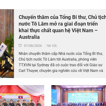
Chuyến thăm của Tổng Bí thư, Chủ tịc
nước Tô Lâm mở ra giai đoạn triển
khai thực chất quan hệ Việt Nam –
Australia
07/08/2026
TIN TỨC
Nhân chuyến thăm cấp Nhà nước của Tổng Bí thư,
Chủ tịch nước Tô Lâm tới Australia, phóng viên
TTXVN tại Sydney đã có cuộc trao đổi với Giáo sư
Carl Thayer, chuyên gia nghiên cứu về Việt Nam và
khu vực Đông Nam Á tại Đại học New South Wales,
về ý nghĩa của chuyến thăm cũng như triển vọng
quan hệ Đối tác Chiến lược Toàn diện giữa Việt Nam
và Australia trong bối cảnh hai nước đang bước vào
giai đoạn triển khai thực chất khuôn khổ hợp tác
mới.