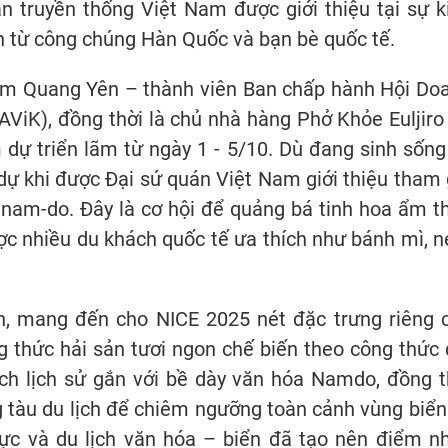
 truyền thống Việt Nam được giới thiệu tại sự k
n từ công chúng Hàn Quốc và bạn bè quốc tế.
ạm Quang Yên – thành viên Ban chấp hành Hội Do
ViK), đồng thời là chủ nhà hàng Phở Khỏe Euljiro 
dự triển lãm từ ngày 1 - 5/10. Dù đang sinh sống
h dự khi được Đại sứ quán Việt Nam giới thiệu tham 
anam-do. Đây là cơ hội để quảng bá tinh hoa ẩm t
ợc nhiều du khách quốc tế ưa thích như bánh mì, 
n, mang đến cho NICE 2025 nét đặc trưng riêng 
g thức hải sản tươi ngon chế biến theo công thức 
ích lịch sử gắn với bề dày văn hóa Namdo, đồng t
 tàu du lịch để chiêm ngưỡng toàn cảnh vùng biển
ực và du lịch văn hóa – biển đã tạo nên điểm n