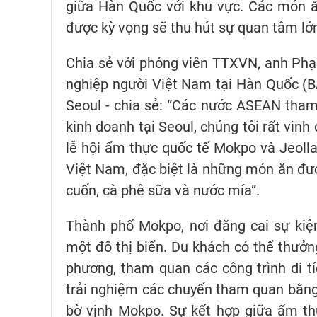
giữa Hàn Quốc với khu vực. Các món ăn
được kỳ vọng sẽ thu hút sự quan tâm lớ
Chia sẻ với phóng viên TTXVN, anh Ph
nghiệp người Việt Nam tại Hàn Quốc (BA
Seoul - chia sẻ: “Các nước ASEAN tham 
kinh doanh tại Seoul, chúng tôi rất vin
lễ hội ẩm thực quốc tế Mokpo và Jeoll
Việt Nam, đặc biệt là những món ăn đư
cuốn, cà phê sữa và nước mía”.
Thành phố Mokpo, nơi đăng cai sự kiệ
một đô thị biển. Du khách có thể thưởn
phương, tham quan các công trình di t
trải nghiệm các chuyến tham quan bằng
bờ vịnh Mokpo. Sự kết hợp giữa ẩm th