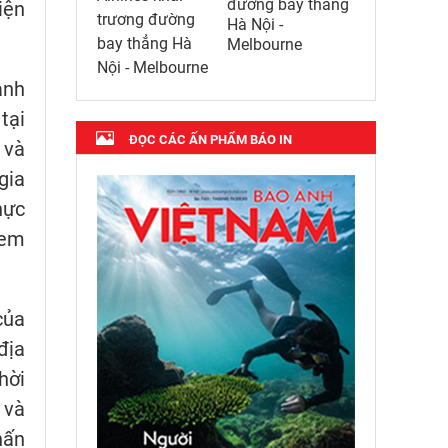
đường bay thẳng
iện
Hà Nội -
Melbourne
anh
tại
ĐỌC CÁC ẤN PHẨM BÁO IN
 và
gia
hực
nem
của
địa
hời
 và
hấn