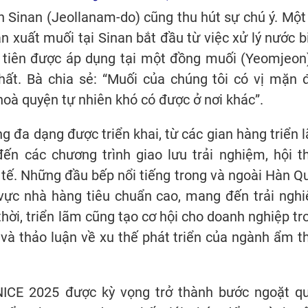
n Sinan (Jeollanam-do) cũng thu hút sự chú ý. Một
ản xuất muối tại Sinan bắt đầu từ việc xử lý nước b
u tiên được áp dụng tại một đồng muối (Yeomjeon
ất. Bà chia sẻ: “Muối của chúng tôi có vị mặn 
hoà quyện tự nhiên khó có được ở nơi khác”.
g đa dạng được triển khai, từ các gian hàng triển 
n các chương trình giao lưu trải nghiệm, hội t
tế. Những đầu bếp nổi tiếng trong và ngoài Hàn Q
 vực nhà hàng tiêu chuẩn cao, mang đến trải ngh
ời, triển lãm cũng tạo cơ hội cho doanh nghiệp tr
 và thảo luận về xu thế phát triển của ngành ẩm t
NICE 2025 được kỳ vọng trở thành bước ngoặt q