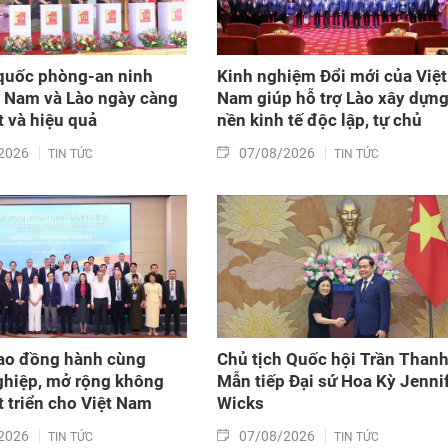
quốc phòng-an ninh
Kinh nghiệm Đổi mới của Việt
t Nam và Lào ngày càng
Nam giúp hỗ trợ Lào xây dựn
t và hiệu quả
nền kinh tế độc lập, tự chủ
2026
07/08/2026
TIN TỨC
TIN TỨC
ao đồng hành cùng
Chủ tịch Quốc hội Trần Than
hiệp, mở rộng không
Mẫn tiếp Đại sứ Hoa Kỳ Jenni
t triển cho Việt Nam
Wicks
2026
07/08/2026
TIN TỨC
TIN TỨC