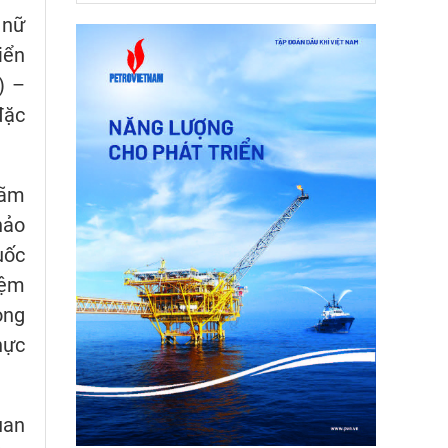
 nữ
iển
) –
đặc
lãm
hảo
uốc
iệm
ong
hực
uan