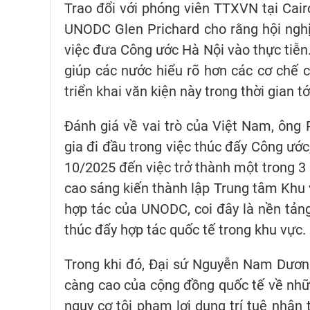
Trao đổi với phóng viên TTXVN tại Ca
UNODC Glen Prichard cho rằng hội nghị
việc đưa Công ước Hà Nội vào thực tiễn.
giúp các nước hiểu rõ hơn các cơ chế c
triển khai văn kiện này trong thời gian tớ
Đánh giá về vai trò của Việt Nam, ông
gia đi đầu trong việc thúc đẩy Công ước
10/2025 đến việc trở thành một trong 3
cao sáng kiến thành lập Trung tâm Khu
hợp tác của UNODC, coi đây là nền tảng
thúc đẩy hợp tác quốc tế trong khu vực.
Trong khi đó, Đại sứ Nguyễn Nam Dương
càng cao của cộng đồng quốc tế về nhữn
nguy cơ tội phạm lợi dụng trí tuệ nhân