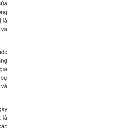
của
ong
 là
 và
uốc
áng
giá
 sự
 và
gày
 là
các