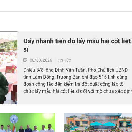
Đẩy nhanh tiến độ lấy mẫu hài cốt liệt
sĩ
08/08/2026
TIN TỨC
Chiều 8/8, ông Đinh Văn Tuấn, Phó Chủ tịch UBND
tỉnh Lâm Đồng, Trưởng Ban chỉ đạo 515 tỉnh cùng
đoàn công tác đến kiểm tra đột xuất công tác tổ
chức lấy mẫu hài cốt liệt sĩ đối với mộ chưa xác địn
được thông tin tại Nghĩa trang Liệt sĩ Bình Thuận (x
Hồng Sơn), đồng thời tặng quà cho cán bộ, chiến sĩ
tham gia công tác lấy mẫu tại đây.