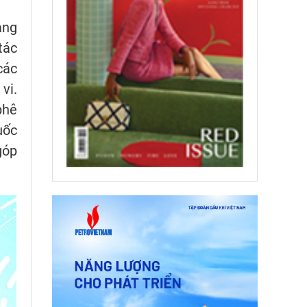
ạng
tác
các
vi.
phê
uốc
góp