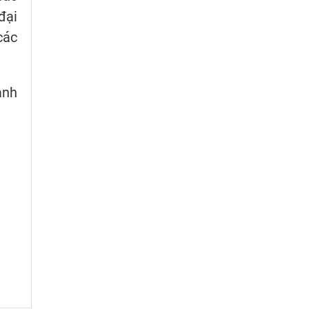
đại
các
ành