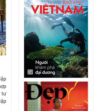
Cập
hợp
 tư
Cập