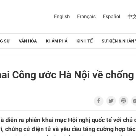
English
Français
Español
中
G SỰ
VĂN HÓA
KHÁM PHÁ
KINH TẾ
SỰ KIỆN & NHÂN 
khai Công ước Hà Nội về chống
đã diễn ra phiên khai mạc Hội nghị quốc tế với chủ
, chứng cứ điện tử và yêu cầu tăng cường hợp tác