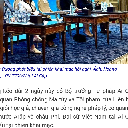
Dương phát biểu tại phiên khai mạc hội nghị. Ảnh: Hoàng
 - PV TTXVN tại Ai Cập
 kéo dài 2 ngày này có Bộ trưởng Tư pháp Ai 
 quan Phòng chống Ma túy và Tội phạm của Liên 
iới học giả, chuyên gia công nghệ pháp lý, cơ quan
 nước Arập và châu Phi. Đại sứ Việt Nam tại Ai 
 tại phiên khai mạc.