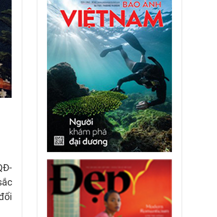
QĐ-
sắc
đổi