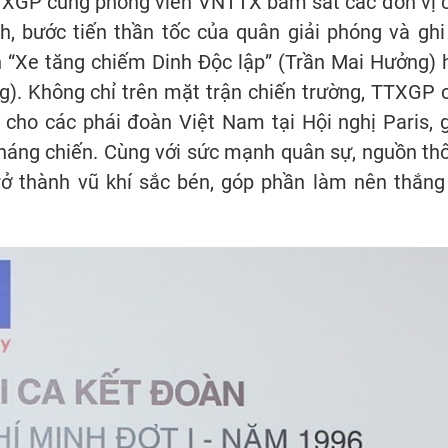
 TTXGP cùng phóng viên VNTTX bám sát các đơn vị 
h, bước tiến thần tốc của quân giải phóng và ghi 
 “Xe tăng chiếm Dinh Độc lập” (Trần Mai Hưởng) 
). Không chỉ trên mặt trận chiến trường, TTXGP 
 cho các phái đoàn Việt Nam tại Hội nghị Paris, 
kháng chiến. Cùng với sức mạnh quân sự, nguồn th
rở thành vũ khí sắc bén, góp phần làm nên thắng 