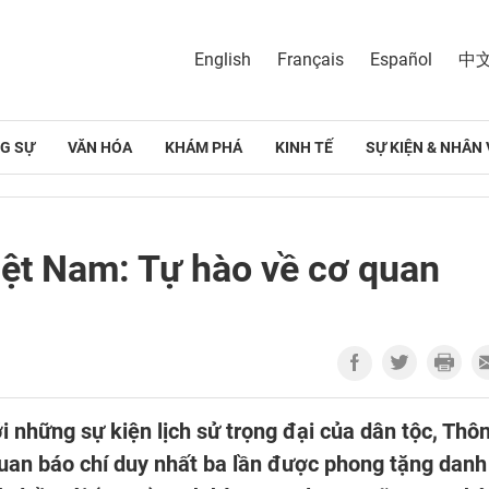
English
Français
Español
中
G SỰ
VĂN HÓA
KHÁM PHÁ
KINH TẾ
SỰ KIỆN & NHÂN 
ệt Nam: Tự hào về cơ quan
 những sự kiện lịch sử trọng đại của dân tộc, Thô
uan báo chí duy nhất ba lần được phong tặng danh