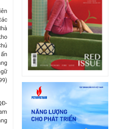
iên
tác
Nhà
kho
Chủ
 ấn
àng
ngữ
99)
QĐ-
Nam
áng