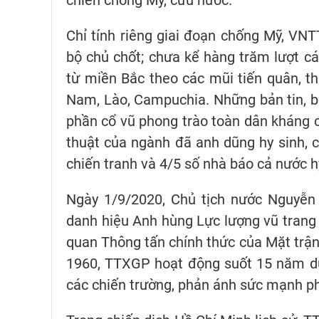
chiến chống Mỹ, cứu nước.
Chỉ tính riêng giai đoạn chống Mỹ, VN
bộ chủ chốt; chưa kể hàng trăm lượt cán
từ miền Bắc theo các mũi tiến quân, t
Nam, Lào, Campuchia. Những bản tin, b
phần cổ vũ phong trào toàn dân kháng ch
thuật của ngành đã anh dũng hy sinh, 
chiến tranh và 4/5 số nhà báo cả nước h
Ngày 1/9/2020, Chủ tịch nước Nguyễn
danh hiệu Anh hùng Lực lượng vũ trang
quan Thông tấn chính thức của Mặt trậ
1960, TTXGP hoạt động suốt 15 năm dư
các chiến trường, phản ánh sức mạnh p