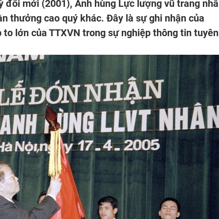
ỳ đổi mới (2001), Anh hùng Lực lượng vũ trang nh
n thưởng cao quý khác. Đây là sự ghi nhận của
to lớn của TTXVN trong sự nghiệp thông tin tuyên