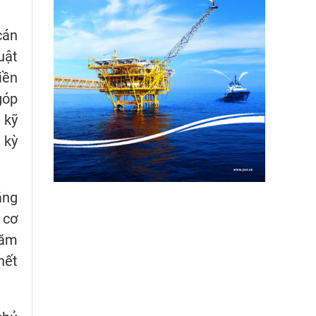
cán
uật
iền
góp
 kỹ
 kỳ
ặng
 cơ
năm
hết
.