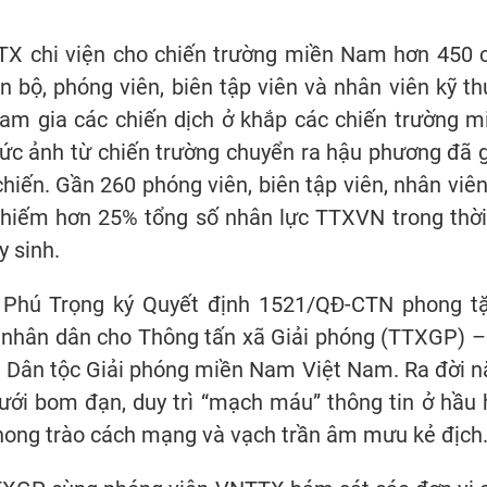
TTX chi viện cho chiến trường miền Nam hơn 450 
 bộ, phóng viên, biên tập viên và nhân viên kỹ th
ham gia các chiến dịch ở khắp các chiến trường m
ức ảnh từ chiến trường chuyển ra hậu phương đã 
iến. Gần 260 phóng viên, biên tập viên, nhân viên
chiếm hơn 25% tổng số nhân lực TTXVN trong thời
y sinh.
 Phú Trọng ký Quyết định 1521/QĐ-CTN phong t
 nhân dân cho Thông tấn xã Giải phóng (TTXGP) –
n Dân tộc Giải phóng miền Nam Việt Nam. Ra đời 
ới bom đạn, duy trì “mạch máu” thông tin ở hầu 
hong trào cách mạng và vạch trần âm mưu kẻ địch