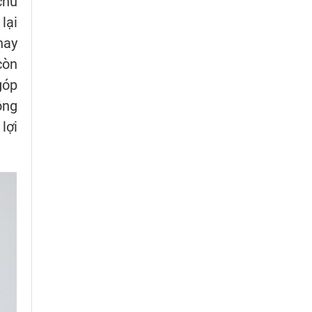
chủ
lại
hay
còn
góp
ông
lợi