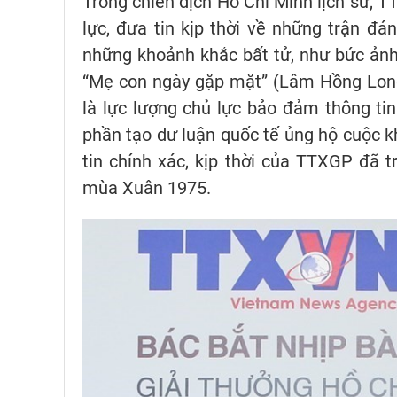
Trong chiến dịch Hồ Chí Minh lịch sử,
lực, đưa tin kịp thời về những trận đán
những khoảnh khắc bất tử, như bức ảnh
“Mẹ con ngày gặp mặt” (Lâm Hồng Long
là lực lượng chủ lực bảo đảm thông tin
phần tạo dư luận quốc tế ủng hộ cuộc 
tin chính xác, kịp thời của TTXGP đã t
mùa Xuân 1975.