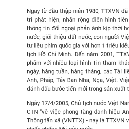
Ngay từ đầu thập niên 1980, TTXVN đã m
trì phát hiện, nhân rộng điển hình tiê
thông tin đối ngoại phản ánh kịp thời
nước; giới thiệu đất nước, con người 
tư liệu phim quốc gia với hơn 1 triệu k
tịch Hồ Chí Minh. Đến năm 2001, TTXV
phẩm với nhiều loại hình Tin tham khảo,
ngày, hàng tuần, hàng tháng, các Tài l
Anh, Pháp, Tây Ban Nha, Nga, Việt. Vi
đánh dấu bước tiến mới trong sản xuất t
Ngày 17/4/2005, Chủ tịch nước Việt N
CTN "về việc phong tặng danh hiệu An
Thông tấn xã (VNTTX) - nay là TTXVN vì