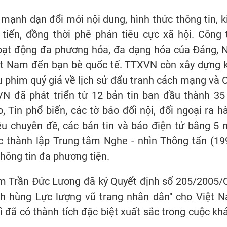
ạnh dạn đổi mới nội dung, hình thức thông tin, k
n tiến, đồng thời phê phán tiêu cực xã hội. Công 
 hoạt động đa phương hóa, đa dạng hóa của Đảng, 
Việt Nam đến bạn bè quốc tế. TTXVN còn xây dựng 
iểu phim quý giá về lịch sử đấu tranh cách mạng và 
N đã phát triển từ 12 bản tin ban đầu thành 35
 Tin phổ biến, các tờ báo đối nội, đối ngoại ra h
iệu chuyên đề, các bản tin và báo điện tử bằng 5 
ệc thành lập Trung tâm Nghe - nhìn Thông tấn (19
hông tin đa phương tiện.
am Trần Đức Lương đã ký Quyết định số 205/2005/
h hùng Lực lượng vũ trang nhân dân" cho Việt 
 đã có thành tích đặc biệt xuất sắc trong cuộc kh