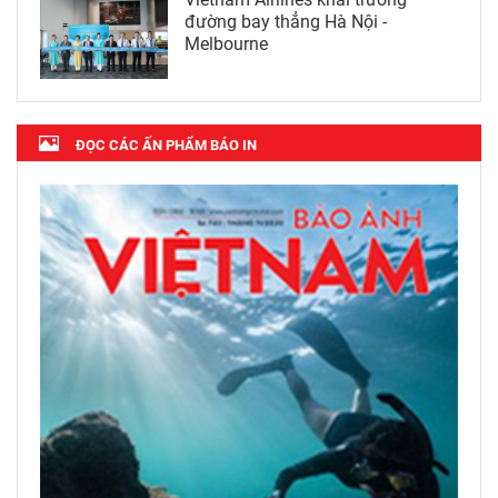
đường bay thẳng Hà Nội -
Melbourne
ĐỌC CÁC ẤN PHẨM BÁO IN