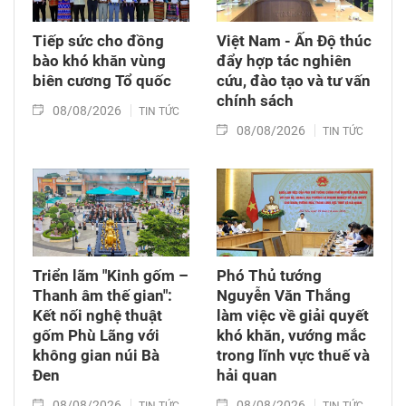
Tiếp sức cho đồng
Việt Nam - Ấn Độ thúc
bào khó khăn vùng
đẩy hợp tác nghiên
biên cương Tổ quốc
cứu, đào tạo và tư vấn
chính sách
08/08/2026
TIN TỨC
08/08/2026
TIN TỨC
Triển lãm "Kinh gốm –
Phó Thủ tướng
Thanh âm thế gian":
Nguyễn Văn Thắng
Kết nối nghệ thuật
làm việc về giải quyết
gốm Phù Lãng với
khó khăn, vướng mắc
không gian núi Bà
trong lĩnh vực thuế và
Đen
hải quan
08/08/2026
08/08/2026