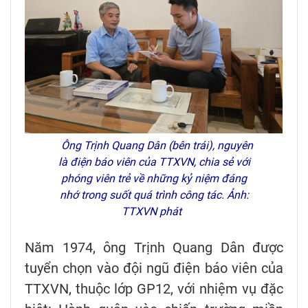
Ông Trịnh Quang Dân (bên trái), nguyên
là điện báo viên của TTXVN, chia sẻ với
phóng viên trẻ về những kỷ niệm đáng
nhớ trong suốt quá trình công tác. Ảnh:
TTXVN phát
Năm 1974, ông Trịnh Quang Dân được
tuyển chọn vào đội ngũ điện báo viên của
TTXVN, thuộc lớp GP12, với nhiệm vụ đặc