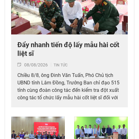
Đẩy nhanh tiến độ lấy mẫu hài cốt
liệt sĩ
08/08/2026
TIN TỨC
Chiều 8/8, ông Đinh Văn Tuấn, Phó Chủ tịch
UBND tỉnh Lâm Đồng, Trưởng Ban chỉ đạo 515
tỉnh cùng đoàn công tác đến kiểm tra đột xuất
công tác tổ chức lấy mẫu hài cốt liệt sĩ đối với
mộ chưa xác định được thông tin tại Nghĩa
trang Liệt sĩ Bình Thuận (xã Hồng Sơn), đồng
thời tặng quà cho cán bộ, chiến sĩ tham gia
công tác lấy mẫu tại đây.