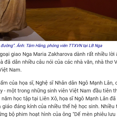
on đường”. Ảnh: Tâm Hằng, phóng viên TTXVN tại LB Nga
goại giao Nga Maria Zakharova dành rất nhiều lời
à đã dẫn nhiều câu nói của các nhà văn, nhà thơ V
 Việt Nam.
phẩm của họa sĩ, Nghệ sĩ Nhân dân Ngô Mạnh Lân, 
 - một trong những sinh viên Việt Nam đầu tiên t
 năm học tập tại Liên Xô, họa sĩ Ngô Mạnh Lân đã 
 giáo đáng kính của nhiều thế hệ học sinh. Nhiều 
ững bộ phim hoạt hình của ông "Dế mèn phiêu lưu 