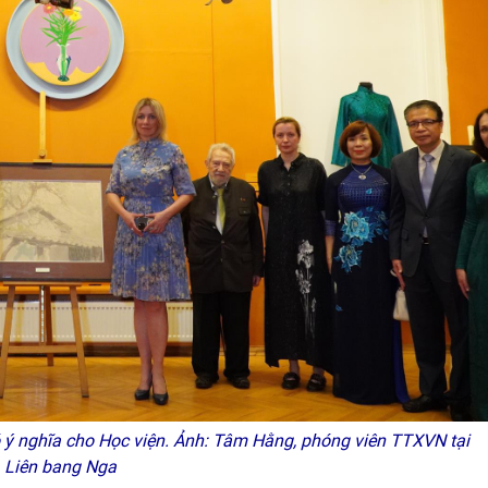
 nghĩa cho Học viện. Ảnh: Tâm Hằng, phóng viên TTXVN tại
Liên bang Nga