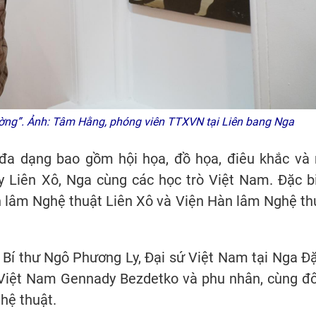
ường”. Ảnh: Tâm Hằng, phóng viên TTXVN tại Liên bang Nga
đa dạng bao gồm hội họa, đồ họa, điêu khắc và
ầy Liên Xô, Nga cùng các học trò Việt Nam. Đặc bi
àn lâm Nghệ thuật Liên Xô và Viện Hàn lâm Nghệ th
 Bí thư Ngô Phương Ly, Đại sứ Việt Nam tại Nga Đ
i Việt Nam Gennady Bezdetko và phu nhân, cùng đ
hệ thuật.