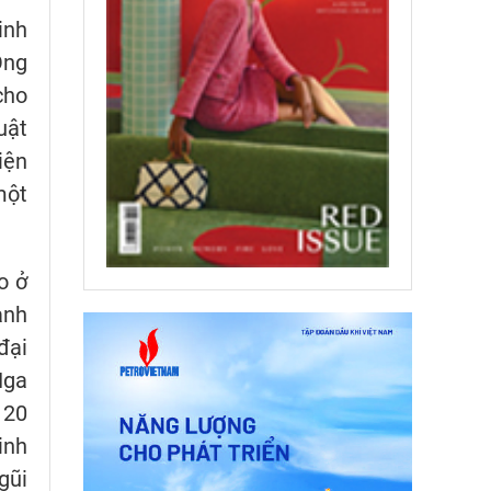
inh
Ông
cho
uật
iện
một
o ở
ành
đại
Nga
 20
inh
gũi