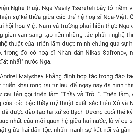
viện Nghệ thuật Nga Vasily Tsereteli bày tỏ niềm v
 hiện sự kế thừa giữa các thế hệ hoạ sĩ Nga-Việt. 
ái hội họa Việt Nam và trường phái hiện thực Nga 
ng gian vẫn sáng tạo nên những tác phẩm nghệ th
nghệ thuật của Triển lãm được minh chứng qua sự h
y, trong đó có hoạ sĩ Nhân dân Nikas Safronov, 
đắt nhất" nước Nga.
Andrei Malyshev khẳng định hợp tác trong đào tạ
 triển khai rộng rãi từ lâu, để ngày nay đã hình th
ái tên gọi triển lãm "Thầy và Trò...". Triển lãm, 
g của các bậc thầy mỹ thuật xuất sắc Liên Xô và 
 đã được đào tạo tại xứ sở Bạch Dương cuối thế kỷ
sắc nhất của mối quan hệ giữa hai nước, là ví dụ s
ặt giữa hai dân tộc, nhấn mạnh sự kết nối và gần 