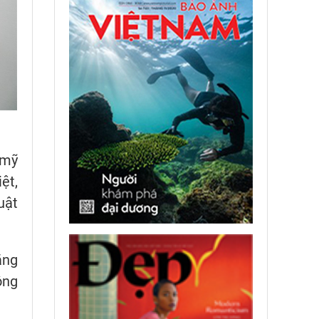
 mỹ
ệt,
uật
ặng
ông