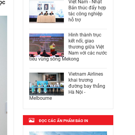
ọc
Việt Nam - Nhật
Bản thúc đẩy hợp
tác công nghiệp
hỗ trợ
Hình thành trục
kết nối, giao
thương giữa Việt
Nam với các nước
tiểu vùng sông Mekong
Vietnam Airlines
khai trương
đường bay thẳng
Hà Nội -
Melbourne
ĐỌC CÁC ẤN PHẨM BÁO IN