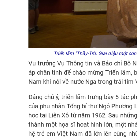
Triển lãm "Thầy-Trò: Giai điệu một c
Vụ trưởng Vụ Thông tin và Báo chí Bộ N
áp chân tình để chào mừng Triển lãm, b
Nam khi nói về nước Nga trong trái tim
Đáng chú ý, triển lãm trưng bày 5 tác 
của phu nhân Tổng bí thư Ngô Phương Ly
học tại Liên Xô từ năm 1962. Sau những
thành một họa sĩ hoạt hình lớn, một nhà
hệ trẻ em Việt Nam đã lớn lên cùng nh