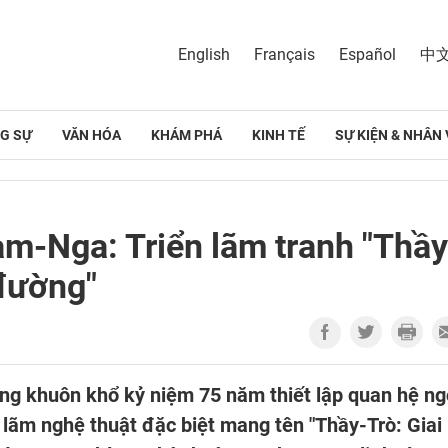
English
Français
Español
中
G SỰ
VĂN HÓA
KHÁM PHÁ
KINH TẾ
SỰ KIỆN & NHÂN 
m-Nga: Triển lãm tranh "Thầy
 đường"
ng khuôn khổ kỷ niệm 75 năm thiết lập quan hệ ng
 lãm nghệ thuật đặc biệt mang tên "Thầy-Trò: Giai