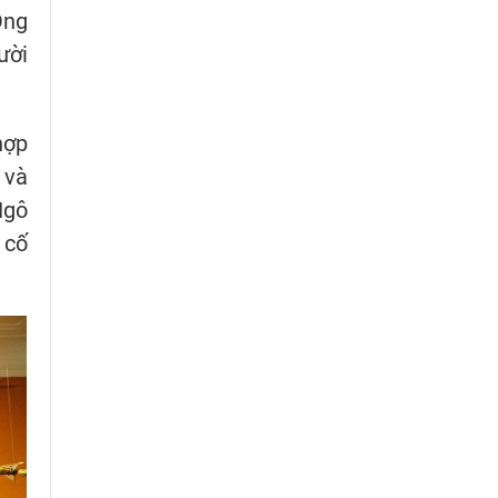
Ông
ười
hợp
 và
Ngô
 cố