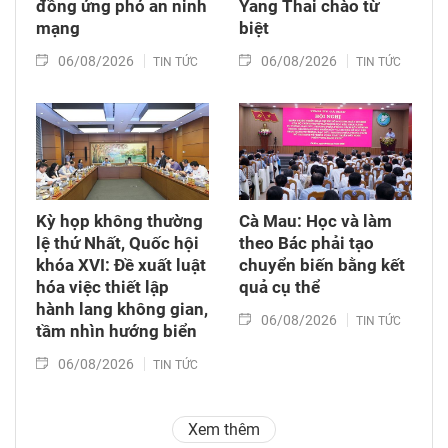
đồng ứng phó an ninh
Yang Thai chào từ
mạng
biệt
06/08/2026
06/08/2026
TIN TỨC
TIN TỨC
Kỳ họp không thường
Cà Mau: Học và làm
lệ thứ Nhất, Quốc hội
theo Bác phải tạo
khóa XVI: Đề xuất luật
chuyển biến bằng kết
hóa việc thiết lập
quả cụ thể
hành lang không gian,
06/08/2026
TIN TỨC
tầm nhìn hướng biển
06/08/2026
TIN TỨC
Xem thêm