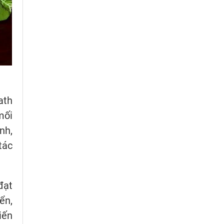
ath
mối
nh,
tác
đạt
ển,
iến