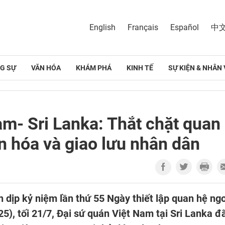
English
Français
Español
中
G SỰ
VĂN HÓA
KHÁM PHÁ
KINH TẾ
SỰ KIỆN & NHÂN 
am- Sri Lanka: Thắt chặt quan
n hóa và giao lưu nhân dân
dịp kỷ niệm lần thứ 55 Ngày thiết lập quan hệ ng
), tối 21/7, Đại sứ quán Việt Nam tại Sri Lanka đ