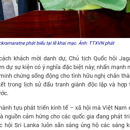
ckramaratne phát biểu tại lễ khai mạc. Ảnh: TTXVN phát
ư cách khách mời danh dự, Chủ tịch Quốc hội Jag
m dự sự kiện có ý nghĩa đặc biệt này; nhấn mạnh 
 minh chứng sống động cho tình hữu nghị chân thà
ết trong lịch sử đấu tranh giành độc lập và hợp 
ước.
hành tựu phát triển kinh tế – xã hội mà Việt Nam 
là nguồn cảm hứng cho các quốc gia đang phát tri
c hội Sri Lanka luôn sẵn sàng ủng hộ các sáng k