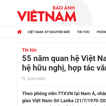
VIỆT NAM- KỶ NGUYÊN MỚI
TIN TỨC
PHÓN
Tin tức
55 năm quan hệ Việt N
hệ hữu nghị, hợp tác vă
22/07/2025
Theo phóng viên TTXVN tại Nam Á, nhân 
giao Việt Nam-Sri Lanka (21/7/1970-2025