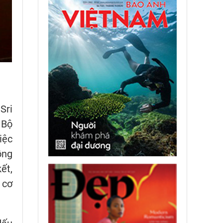
Sri
 Bộ
iệc
ồng
ết,
 cơ