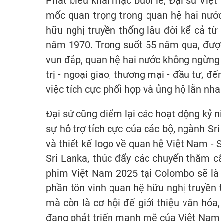
Phát biểu khai mạc buổi lễ, Đại sứ Việt
mốc quan trọng trong quan hệ hai nướ
hữu nghị truyền thống lâu đời kể cả từ 
năm 1970. Trong suốt 55 năm qua, được
vun đắp, quan hệ hai nước không ngừng 
trị - ngoại giao, thương mại - đầu tư, đ
việc tích cực phối hợp và ủng hộ lẫn nha
Đại sứ cũng điểm lại các hoạt động kỷ n
sự hỗ trợ tích cực của các bộ, ngành Sri
và thiết kế logo về quan hệ Việt Nam - S
Sri Lanka, thúc đẩy các chuyến thăm c
phim Việt Nam 2025 tại Colombo sẽ là 
phần tôn vinh quan hệ hữu nghị truyền 
mà còn là cơ hội để giới thiệu văn hóa
đang phát triển mạnh mẽ của Việt Nam t