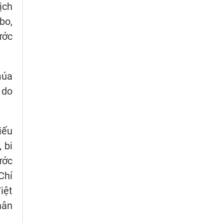
ịch
bo,
ước
múa
 do
iếu
 bi
ước
Chí
iệt
hân