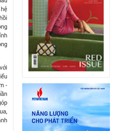
dấu
 hệ
hồi
ông
ính
ong
với
iểu
m -
uần
góp
ua,
ảnh