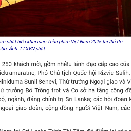
Tâm phát biểu khai mạc Tuần phim Việt Nam 2025 tại thủ đô
bo. Ảnh: TTXVN phát
 250 khách mời, gồm nhiều lãnh đạo cấp cao của 
ckramaratne, Phó Chủ tịch Quốc hội Rizvie Salih,
Hiniduma Sunil Senevi, Thứ trưởng Ngoại giao và V
 trưởng Bộ Trồng trọt và Cơ sở hạ tầng cộng đ
, ngành, đảng chính trị Sri Lanka; các hội đoàn k
 ngoại giao đoàn, cộng đồng người Việt Nam, các