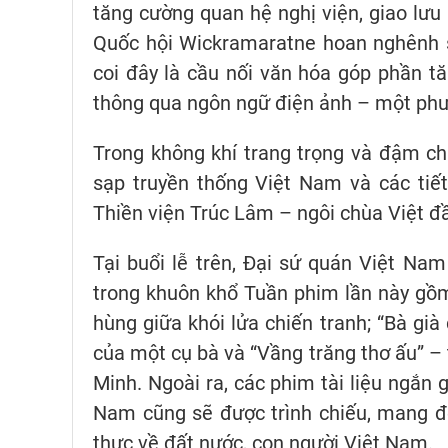
tăng cường quan hệ nghị viện, giao lưu
Quốc hội Wickramaratne hoan nghênh s
coi đây là cầu nối văn hóa góp phần t
thông qua ngôn ngữ điện ảnh – một phươ
Trong không khí trang trọng và đậm c
sạp truyền thống Việt Nam và các tiế
Thiền viện Trúc Lâm – ngôi chùa Việt đầ
Tại buổi lễ trên, Đại sứ quán Việt Nam
trong khuôn khổ Tuần phim lần này gồm
hùng giữa khói lửa chiến tranh; “Bà già
của một cụ bà và “Vầng trăng thơ ấu” –
Minh. Ngoài ra, các phim tài liệu ngắn 
Nam cũng sẽ được trình chiếu, mang đ
thực về đất nước, con người Việt Nam.