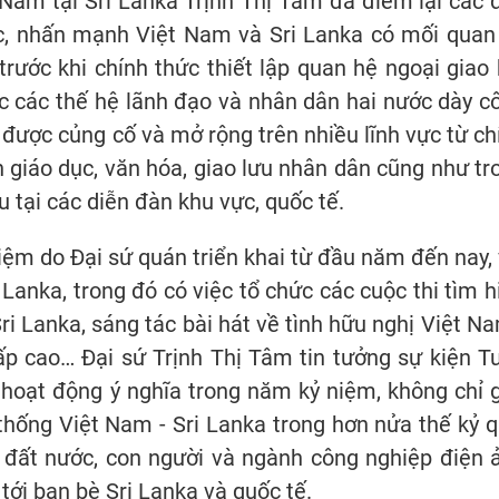
 Nam tại Sri Lanka Trịnh Thị Tâm đã điểm lại các 
c, nhấn mạnh Việt Nam và Sri Lanka có mối quan
trước khi chính thức thiết lập quan hệ ngoại giao 
 các thế hệ lãnh đạo và nhân dân hai nước dày c
được củng cố và mở rộng trên nhiều lĩnh vực từ ch
ến giáo dục, văn hóa, giao lưu nhân dân cũng như tr
u tại các diễn đàn khu vực, quốc tế.
iệm do Đại sứ quán triển khai từ đầu năm đến nay, 
 Lanka, trong đó có việc tổ chức các cuộc thi tìm h
ri Lanka, sáng tác bài hát về tình hữu nghị Việt Na
ấp cao… Đại sứ Trịnh Thị Tâm tin tưởng sự kiện T
hoạt động ý nghĩa trong năm kỷ niệm, không chỉ 
thống Việt Nam - Sri Lanka trong hơn nửa thế kỷ q
, đất nước, con người và ngành công nghiệp điện 
ới bạn bè Sri Lanka và quốc tế.