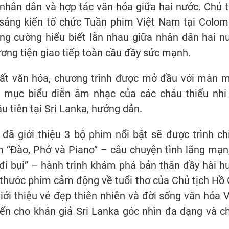
 nhân dân và hợp tác văn hóa giữa hai nước. Chủ t
áng kiến tổ chức Tuần phim Việt Nam tại Colom
ăng cường hiểu biết lẫn nhau giữa nhân dân hai n
ng tiện giao tiếp toàn cầu đầy sức mạnh.
hất văn hóa, chương trình được mở đầu với màn 
t mục biểu diễn âm nhạc của các cháu thiếu nhi
u tiên tại Sri Lanka, hướng dẫn.
 đã giới thiệu 3 bộ phim nổi bật sẽ được trình ch
 “Đào, Phở và Piano” – câu chuyện tình lãng mạn,
 đi bụi” – hành trình khám phá bản thân đầy hài h
 thước phim cảm động về tuổi thơ của Chủ tịch Hồ 
giới thiệu vẻ đẹp thiên nhiên và đời sống văn hóa V
ến cho khán giả Sri Lanka góc nhìn đa dạng và c