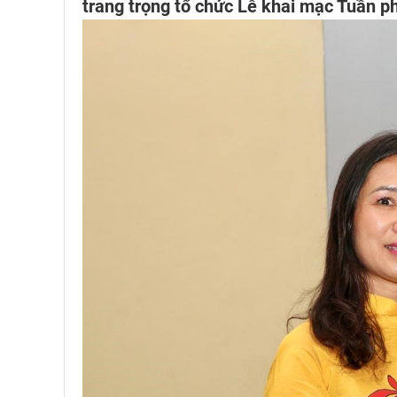
trang trọng tổ chức Lễ khai mạc Tuần p