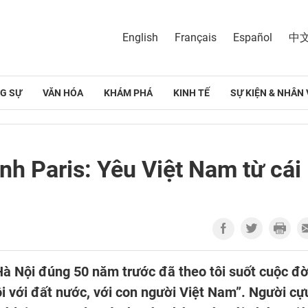
English
Français
Español
中
G SỰ
VĂN HÓA
KHÁM PHÁ
KINH TẾ
SỰ KIỆN & NHÂN 
nh Paris: Yêu Việt Nam từ cái
Hà Nội đúng 50 năm trước đã theo tôi suốt cuộc đờ
tôi với đất nước, với con người Việt Nam”. Người cự