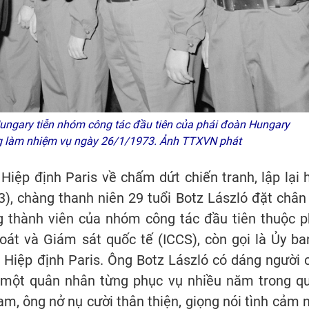
ngary tiễn nhóm công tác đầu tiên của phái đoàn Hungary
ng làm nhiệm vụ ngày 26/1/1973. Ảnh TTXVN phát
Hiệp định Paris về chấm dứt chiến tranh, lập lại 
), chàng thanh niên 29 tuổi Botz László đặt chân 
g thành viên của nhóm công tác đầu tiên thuộc p
át và Giám sát quốc tế (ICCS), còn gọi là Ủy ba
i Hiệp định Paris. Ông Botz László có dáng người 
a một quân nhân từng phục vụ nhiều năm trong q
Nam, ông nở nụ cười thân thiện, giọng nói tình cảm 