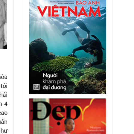
hòa
tới
hái
n 4
cao
uân
như