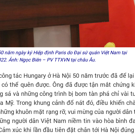
50 năm ngày ký Hiệp định Paris do Đại sứ quán Việt Nam tại
022. Ảnh: Ngọc Biên – PV TTXVN tại châu Âu.
công tác Hungary ở Hà Nội 50 năm trước đã để lại
ờ có thể quên được. Ông đã được tận mắt chứng k
 sá và những công trình bị bom tàn phá chỉ vài t
ủa Mỹ. Trong khung cảnh đổ nát đó, điều khiến ch
những khuôn mặt rạng rỡ, vui mừng của người dân 
ững người dân Việt Nam niềm tin vào hòa bình đ
Cảm xúc khi lần đầu tiên đặt chân tới Hà Nội đúng