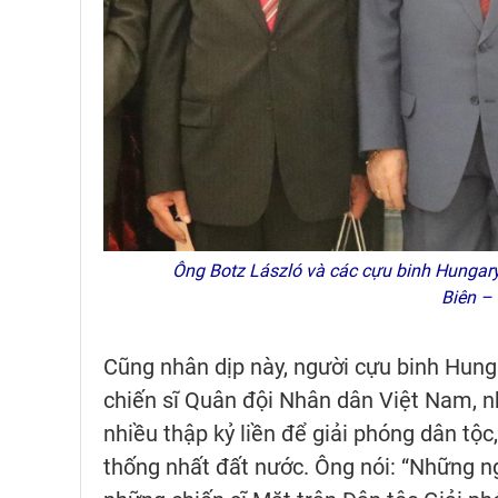
Ông Botz László và các cựu binh Hungary
Biên –
Cũng nhân dịp này, người cựu binh Hung
chiến sĩ Quân đội Nhân dân Việt Nam, 
nhiều thập kỷ liền để giải phóng dân tộ
thống nhất đất nước. Ông nói: “Những n