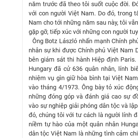
năm trước đã theo tôi suốt cuộc đời. Đó 
với con người Việt Nam. Do đó, trong tấ
Nam cho tới những năm sau này, tôi vẫn 
gặp gỡ, tiếp xúc với những con người tuy
Ông Botz László nhấn mạnh Chính phủ 
nhân sự khi được Chính phủ Việt Nam 
bên giám sát thi hành Hiệp định Paris.
Hungary đã cử 636 quân nhân, lính bi
nhiệm vụ gìn giữ hòa bình tại Việt Nam
vào tháng 4/1973. Ông bày tỏ xúc độn
những đóng góp và đánh giá cao sự đồ
vào sự nghiệp giải phóng dân tộc và lập
đó, chúng tôi với tư cách là người lính
niềm tự hào của một quân nhân Hungar
dân tộc Việt Nam là những tình cảm chi