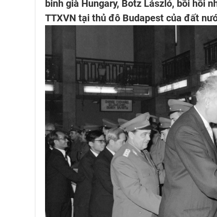
binh già Hungary, Botz László, bồi hồi n
TTXVN tại thủ đô Budapest của đất nư