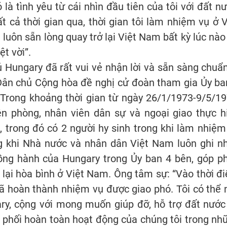
là tình yêu từ cái nhìn đầu tiên của tôi với đất nư
t cả thời gian qua, thời gian tôi làm nhiệm vụ ở V
luôn sẵn lòng quay trở lại Việt Nam bất kỳ lúc nào
ệt vời”.
Hungary đã rất vui vẻ nhận lời và sẵn sàng chuẩn
Dân chủ Cộng hòa đề nghị cử đoàn tham gia Ủy ba
 Trong khoảng thời gian từ ngày 26/1/1973-9/5/19
ên phòng, nhân viên dân sự và ngoại giao thực h
, trong đó có 2 người hy sinh trong khi làm nhiệm
g khi Nhà nước và nhân dân Việt Nam luôn ghi n
ng hành của Hungary trong Ủy ban 4 bên, góp p
 lại hòa bình ở Việt Nam. Ông tâm sự: “Vào thời đ
 đã hoàn thành nhiệm vụ được giao phó. Tôi có thể n
y, cộng với mong muốn giúp đỡ, hỗ trợ đất nước
 phối hoàn toàn hoạt động của chúng tôi trong nh