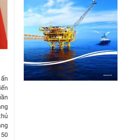
 ấn
iến
uần
àng
thủ
ang
 50