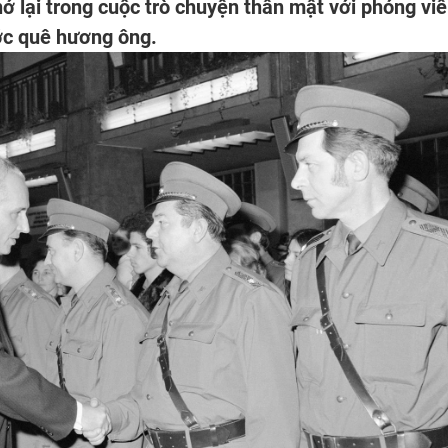
hớ lại trong cuộc trò chuyện thân mật với phóng vi
ớc quê hương ông.