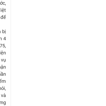
ớc,
iệt
 để
 bị
n 4
75,
iện
 vụ
hận
hần
iểm
ói,
 và
ững