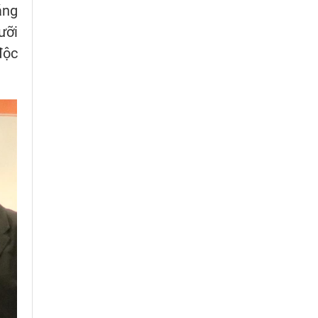
áng
ưỡi
độc