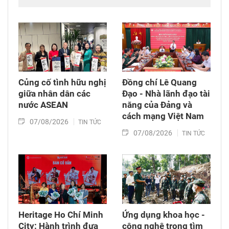
tham dự các hoạt động kỷ niệm 50 năm thiết
lập quan hệ ngoại giao Việt Nam – Thái Lan
(6/8/1976 – 6/8/2026).
Củng cố tình hữu nghị
Đồng chí Lê Quang
giữa nhân dân các
Đạo - Nhà lãnh đạo tài
nước ASEAN
năng của Đảng và
cách mạng Việt Nam​
07/08/2026
TIN TỨC
07/08/2026
TIN TỨC
Heritage Ho Chí Minh
Ứng dụng khoa học -
City: Hành trình đưa
công nghệ trong tìm