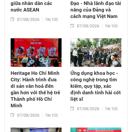
giữa nhân dân các
Đạo - Nhà lãnh đạo tài
nước ASEAN
năng của Đảng và
cách mạng Việt Nam​
07/08/2026
TIN TỨC
07/08/2026
TIN TỨC
Heritage Ho Chí Minh
Ứng dụng khoa học -
City: Hành trình đưa
công nghệ trong tìm
di sản văn hoá đến
kiếm, quy tập, xác
gần hơn với thế hệ trẻ
định danh tính hài cốt
Thành phố Hồ Chí
liệt sĩ
Minh
07/08/2026
TIN TỨC
07/08/2026
TIN TỨC