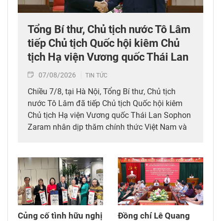
Tổng Bí thư, Chủ tịch nước Tô Lâm
tiếp Chủ tịch Quốc hội kiêm Chủ
tịch Hạ viện Vương quốc Thái Lan
07/08/2026
TIN TỨC
Chiều 7/8, tại Hà Nội, Tổng Bí thư, Chủ tịch
nước Tô Lâm đã tiếp Chủ tịch Quốc hội kiêm
Chủ tịch Hạ viện Vương quốc Thái Lan Sophon
Zaram nhân dịp thăm chính thức Việt Nam và
tham dự các hoạt động kỷ niệm 50 năm thiết
lập quan hệ ngoại giao Việt Nam – Thái Lan
(6/8/1976 – 6/8/2026).
Củng cố tình hữu nghị
Đồng chí Lê Quang