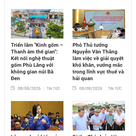
Triển lãm "Kinh gốm –
Phó Thủ tướng
Thanh âm thế gian":
Nguyễn Văn Thắng
Kết nối nghệ thuật
làm việc về giải quyết
gốm Phù Lãng với
khó khăn, vướng mắc
không gian núi Bà
trong lĩnh vực thuế và
Đen
hải quan
08/08/2026
08/08/2026
TIN TỨC
TIN TỨC