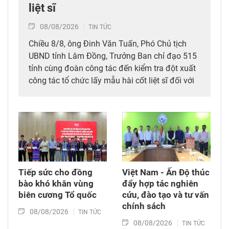
liệt sĩ
08/08/2026
TIN TỨC
Chiều 8/8, ông Đinh Văn Tuấn, Phó Chủ tịch
UBND tỉnh Lâm Đồng, Trưởng Ban chỉ đạo 515
tỉnh cùng đoàn công tác đến kiểm tra đột xuất
công tác tổ chức lấy mẫu hài cốt liệt sĩ đối với
mộ chưa xác định được thông tin tại Nghĩa
trang Liệt sĩ Bình Thuận (xã Hồng Sơn), đồng
thời tặng quà cho cán bộ, chiến sĩ tham gia
công tác lấy mẫu tại đây.
Tiếp sức cho đồng
Việt Nam - Ấn Độ thúc
bào khó khăn vùng
đẩy hợp tác nghiên
biên cương Tổ quốc
cứu, đào tạo và tư vấn
chính sách
08/08/2026
TIN TỨC
08/08/2026
TIN TỨC