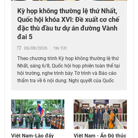
Kỳ họp không thường lệ thứ Nhất,
Quốc hội khóa XVI: Đề xuất cơ chế
đặc thù đầu tư dự án đường Vành
đai 5
06/08/2026
TIN TỨC
Theo chương trình Kỳ họp không thường lệ thứ
Nhất, sáng 6/8, Quốc hội họp phiên toàn thể tại
hội trường, nghe trình bày Tờ trình và Báo cáo
thẩm tra về 6 nội dung: Nghị quyết của Quốc
hội về công tác phòng, chống tội phạm và vi
phạm pháp luật, công tác của Viện kiểm sát
nhân dân, của Tòa án nhân dân và công tác thi
hành án; Việc thành lập thành phố Quảng Ninh;
Việc thành lập thành phố Bắc Ninh; Chủ trương
đầu tư Dự án đầu tư xây dựng đường Vành đai
5 - Vùng Thủ đô Hà Nội; Việc điều chỉnh chủ
Việt Nam-Lào đẩy
Việt Nam - Ấn Độ thúc