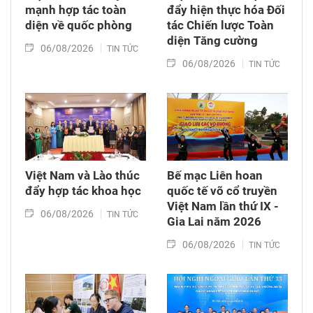
trương đầu tư Dự án đầu tư xây dựng tuyến
mạnh hợp tác toàn
đẩy hiện thực hóa Đối
đường sắt Lào Cai - Hà Nội - Hải Phòng; Nghị
diện về quốc phòng
tác Chiến lược Toàn
quyết của Quốc hội về cơ chế đặc thù để xử lý
diện Tăng cường
06/08/2026
TIN TỨC
một số khó khăn, vướng mắc đối với các dự án
06/08/2026
TIN TỨC
điện gió, điện mặt trời.
Việt Nam và Lào thúc
Bế mạc Liên hoan
đẩy hợp tác khoa học
quốc tế võ cổ truyền
Việt Nam lần thứ IX -
06/08/2026
TIN TỨC
Gia Lai năm 2026
06/08/2026
TIN TỨC