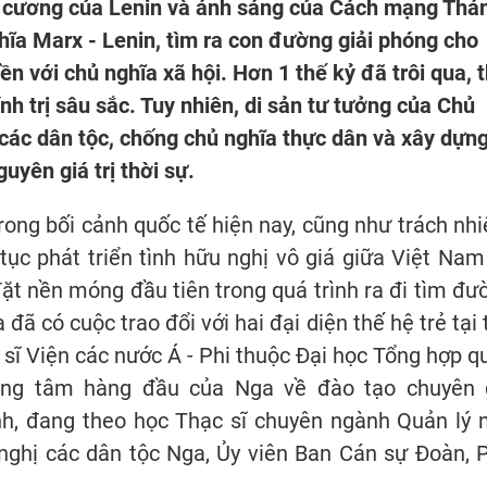
ận cương của Lenin và ánh sáng của Cách mạng Thá
ĩa Marx - Lenin, tìm ra con đường giải phóng cho
ền với chủ nghĩa xã hội. Hơn 1 thế kỷ đã trôi qua, 
nh trị sâu sắc. Tuy nhiên, di sản tư tưởng của Chủ
 các dân tộc, chống chủ nghĩa thực dân và xây dựn
uyên giá trị thời sự.
rong bối cảnh quốc tế hiện nay, cũng như trách nh
 tục phát triển tình hữu nghị vô giá giữa Việt Nam
ặt nền móng đầu tiên trong quá trình ra đi tìm đư
ã có cuộc trao đổi với hai đại diện thế hệ trẻ tại 
sĩ Viện các nước Á - Phi thuộc Đại học Tổng hợp q
ung tâm hàng đầu của Nga về đào tạo chuyên 
, đang theo học Thạc sĩ chuyên ngành Quản lý 
nghị các dân tộc Nga, Ủy viên Ban Cán sự Đoàn, 