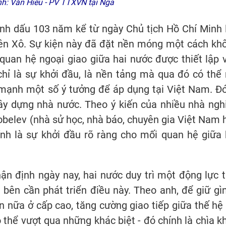
h: Văn Hiếu - PV TTXVN tại Nga
ánh dấu 103 năm kể từ ngày Chủ tịch Hồ Chí Minh 
Liên Xô. Sự kiện này đã đặt nền móng một cách kh
 quan hệ ngoại giao giữa hai nước được thiết lập 
hỉ là sự khởi đầu, là nền tảng mà qua đó có thể 
mạnh một số ý tưởng để áp dụng tại Việt Nam. Đó
ây dựng nhà nước. Theo ý kiến của nhiều nhà ngh
obelev (nhà sử học, nhà báo, chuyên gia Việt Nam 
nh là sự khởi đầu rõ ràng cho mối quan hệ giữa 
n định ngày nay, hai nước duy trì một động lực t
 bên cần phát triển điều này. Theo anh, để giữ gìn
ơn nữa ở cấp cao, tăng cường giao tiếp giữa thế hệ 
có thể vượt qua những khác biệt - đó chính là chìa k