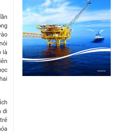
lần
ông
vào
nói
 là
iên
học
hai
ích
 di
trẻ
hóa