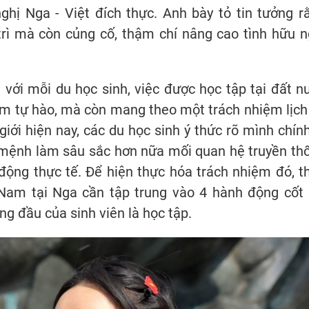
ghị Nga - Việt đích thực. Anh bày tỏ tin tưởng r
 trì mà còn củng cố, thậm chí nâng cao tình hữu n
với mỗi du học sinh, việc được học tập tại đất n
ềm tự hào, mà còn mang theo một trách nhiệm lịch
 giới hiện nay, các du học sinh ý thức rõ mình chính
ứ mệnh làm sâu sắc hơn nữa mối quan hệ truyền th
 động thực tế. Để hiện thực hóa trách nhiệm đó, t
Nam tại Nga cần tập trung vào 4 hành động cốt l
ng đầu của sinh viên là học tập.