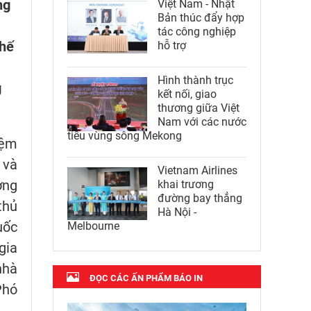
ng
Việt Nam - Nhật
Bản thúc đẩy hợp
tác công nghiệp
thế
hỗ trợ
Hình thành trục
g
kết nối, giao
thương giữa Việt
Nam với các nước
tiểu vùng sông Mekong
iệm
 và
Vietnam Airlines
ờng
khai trương
đường bay thẳng
thủ
Hà Nội -
uốc
Melbourne
gia
nhà
ĐỌC CÁC ẤN PHẨM BÁO IN
Phó