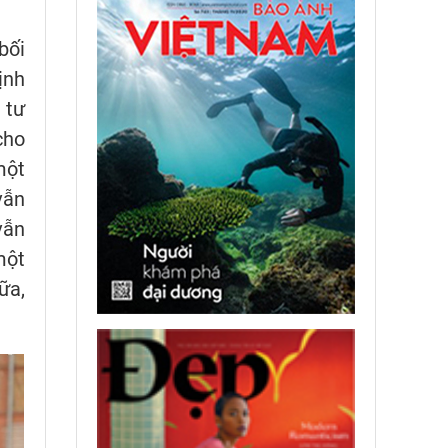
bối
ịnh
 tư
cho
một
vẫn
vẫn
một
ữa,