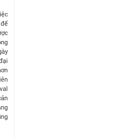
iệc
 để
ược
óng
gày
đại
hơn
iên
val
cản
ạng
ũng