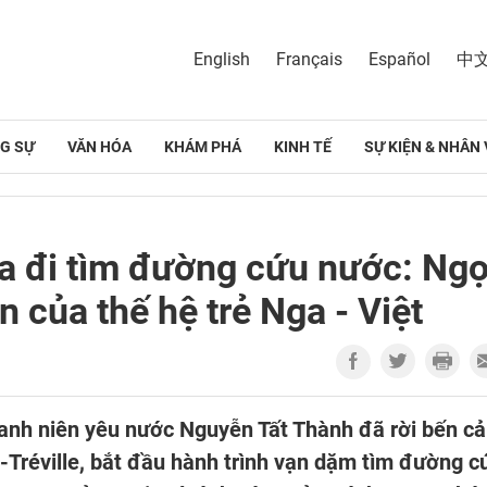
English
Français
Español
中
G SỰ
VĂN HÓA
KHÁM PHÁ
KINH TẾ
SỰ KIỆN & NHÂN 
a đi tìm đường cứu nước: Ng
n của thế hệ trẻ Nga - Việt
hanh niên yêu nước Nguyễn Tất Thành đã rời bến c
Tréville, bắt đầu hành trình vạn dặm tìm đường c