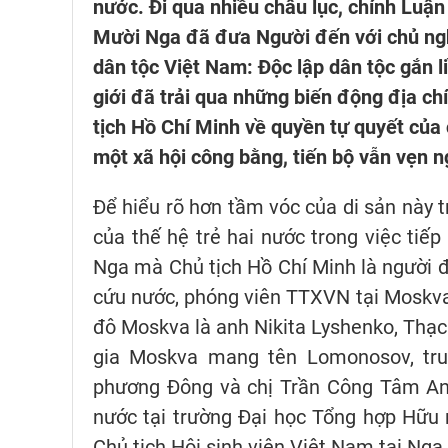
nước. Đi qua nhiều châu lục, chính Lu
Mười Nga đã đưa Người đến với chủ ngh
dân tộc Việt Nam: Độc lập dân tộc gắn li
giới đã trải qua những biến động địa chí
tịch Hồ Chí Minh về quyền tự quyết của
một xã hội công bằng, tiến bộ vẫn vẹn ng
Để hiểu rõ hơn tầm vóc của di sản này t
của thế hệ trẻ hai nước trong việc tiếp
Nga mà Chủ tịch Hồ Chí Minh là người đ
cứu nước, phóng viên TTXVN tại Moskva đ
đô Moskva là anh Nikita Lyshenko, Thạc 
gia Moskva mang tên Lomonosov, tr
phương Đông và chị Trần Công Tâm Anh
nước tại trường Đại học Tổng hợp Hữu 
Chủ tịch Hội sinh viên Việt Nam tại Nga.