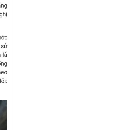
ằng
ghị
ước
 sử
 là
ống
heo
õi: