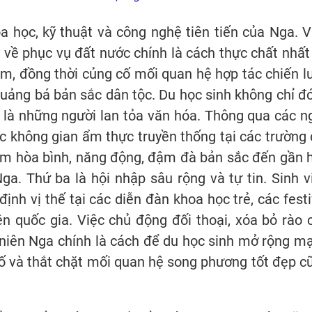
oa học, kỹ thuật và công nghệ tiên tiến của Nga. V
 về phục vụ đất nước chính là cách thực chất nhất
am, đồng thời củng cố mối quan hệ hợp tác chiến l
quảng bá bản sắc dân tộc. Du học sinh không chỉ đ
là những người lan tỏa văn hóa. Thông qua các n
ác không gian ẩm thực truyền thống tại các trường 
am hòa bình, năng động, đậm đà bản sắc đến gần 
ga. Thứ ba là hội nhập sâu rộng và tự tin. Sinh v
ịnh vị thế tại các diễn đàn khoa học trẻ, các festi
ên quốc gia. Việc chủ động đối thoại, xóa bỏ rào 
 niên Nga chính là cách để du học sinh mở rộng m
cố và thắt chặt mối quan hệ song phương tốt đẹp c