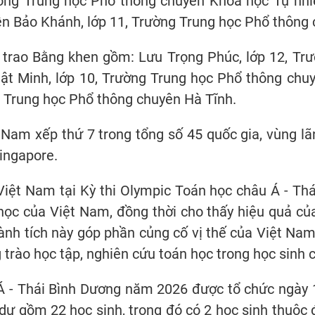
ường Trung học Phổ thông chuyên Khoa học Tự nhi
ễn Bảo Khánh, lớp 11, Trường Trung học Phổ thông
 trao Bằng khen gồm: Lưu Trọng Phúc, lớp 12, Tr
hật Minh, lớp 10, Trường Trung học Phổ thông ch
g Trung học Phổ thông chuyên Hà Tĩnh.
t Nam xếp thứ 7 trong tổng số 45 quốc gia, vùng l
ingapore.
Việt Nam tại Kỳ thi Olympic Toán học châu Á - Thá
học của Việt Nam, đồng thời cho thấy hiệu quả của
ành tích này góp phần củng cố vị thế của Việt Na
 trào học tập, nghiên cứu toán học trong học sinh 
Á - Thái Bình Dương năm 2026 được tổ chức ngày 
ự gồm 22 học sinh, trong đó có 2 học sinh thuộc 