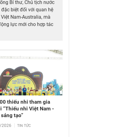
ổng Bí thư, Chủ tịch nước
đặc biệt đối với quan hệ
 Việt Nam-Australia, mà
động lực mới cho hợp tác
mới sáng tạo giữa hai
00 thiếu nhi tham gia
i “Thiếu nhi Việt Nam -
 sáng tạo”
/2026
TIN TỨC