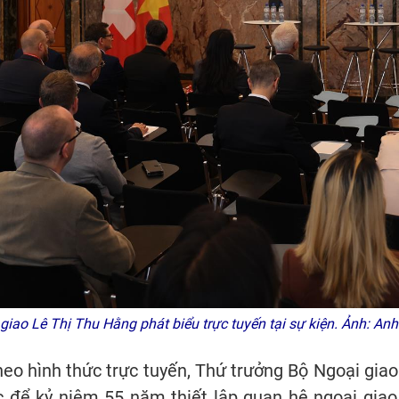
iao Lê Thị Thu Hằng phát biểu trực tuyến tại sự kiện. Ảnh: An
eo hình thức trực tuyến, Thứ trưởng Bộ Ngoại giao
ực để kỷ niệm 55 năm thiết lập quan hệ ngoại giao