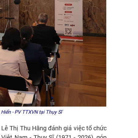
h Hiển - PV TTXVN tại Thụy Sĩ
 Lê Thị Thu Hằng đánh giá việc tổ chức
 Việt Nam - Thụy Sĩ (1971 - 2026), góp