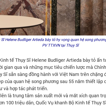
ĩ Helene Budliger Artieda bày tỏ hy vọng quan hệ song phương 
PV TTXVN tại Thụy Sĩ
Kinh tế Thụy Sĩ Helene Budliger Artieda bày tỏ ấn 
ời gian qua và những mục tiêu chiến lược mà Chính
 Sĩ sẵn sàng đồng hành với Việt Nam trên chặng đư
ẹp của quan hệ song phương sau 55 năm thiết lập qu
ư và hợp tác phát triển.
ên là trung tâm sản xuất mới và mắt xích quan trọ
 hơn 100 triệu dân, Quốc Vụ khanh Bộ Kinh tế Thụy 