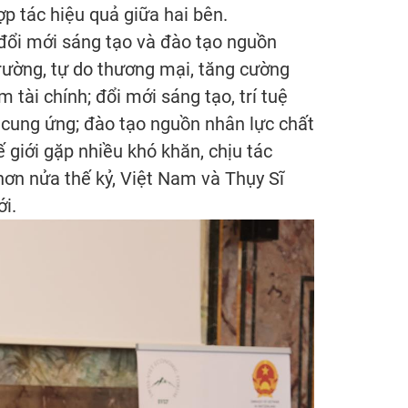
p tác hiệu quả giữa hai bên.
 đổi mới sáng tạo và đào tạo nguồn
 trường, tự do thương mại, tăng cường
 tài chính; đổi mới sáng tạo, trí tuệ
i cung ứng; đào tạo nguồn nhân lực chất
ế giới gặp nhiều khó khăn, chịu tác
 hơn nửa thế kỷ, Việt Nam và Thụy Sĩ
ới.