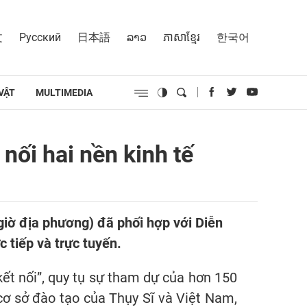
文
Русский
日本語
ລາວ
ភាសាខ្មែរ
한국어
VẬT
MULTIMEDIA
nối hai nền kinh tế
giờ địa phương) đã phối hợp với Diễn
c tiếp và trực tuyến.
ết nối”, quy tụ sự tham dự của hơn 150
cơ sở đào tạo của Thụy Sĩ và Việt Nam,