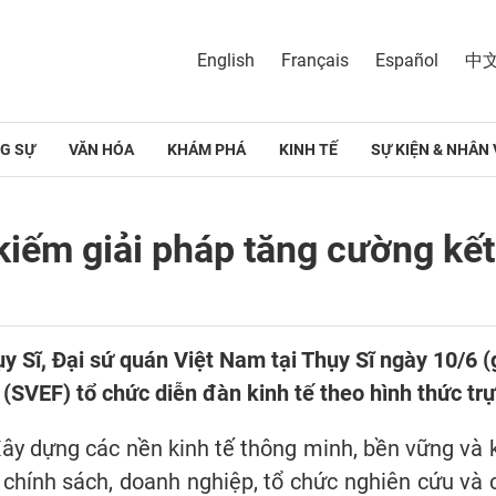
English
Français
Español
中
G SỰ
VĂN HÓA
KHÁM PHÁ
KINH TẾ
SỰ KIỆN & NHÂN 
kiếm giải pháp tăng cường kết 
 Sĩ, Đại sứ quán Việt Nam tại Thụy Sĩ ngày 10/6 (
(SVEF) tổ chức diễn đàn kinh tế theo hình thức trự
ây dựng các nền kinh tế thông minh, bền vững và k
 chính sách, doanh nghiệp, tổ chức nghiên cứu và 