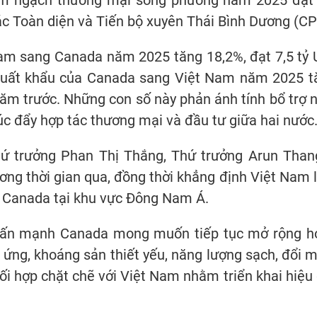
Kim ngạch thương mại song phương năm 2025 đạt g
ác Toàn diện và Tiến bộ xuyên Thái Bình Dương (CP
Nam sang Canada năm 2025 tăng 18,2%, đạt 7,5 tỷ 
xuất khẩu của Canada sang Việt Nam năm 2025 tă
ăm trước. Những con số này phản ánh tính bổ trợ n
úc đẩy hợp tác thương mại và đầu tư giữa hai nước
hứ trưởng Phan Thị Thắng, Thứ trưởng Arun Thang
ơng thời gian qua, đồng thời khẳng định Việt Nam l
 Canada tại khu vực Đông Nam Á.
ấn mạnh Canada mong muốn tiếp tục mở rộng hợp
 ứng, khoáng sản thiết yếu, năng lượng sạch, đổi 
 hợp chặt chẽ với Việt Nam nhằm triển khai hiệu q