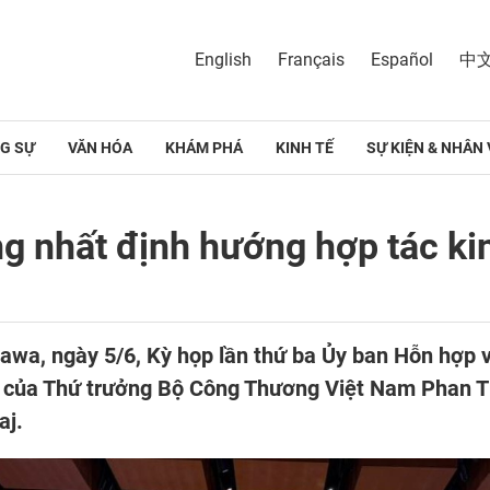
English
Français
Español
中
G SỰ
VĂN HÓA
KHÁM PHÁ
KINH TẾ
SỰ KIỆN & NHÂN 
g nhất định hướng hợp tác kin
awa, ngày 5/6, Kỳ họp lần thứ ba Ủy ban Hỗn hợp 
rì của Thứ trưởng Bộ Công Thương Việt Nam Phan 
aj.