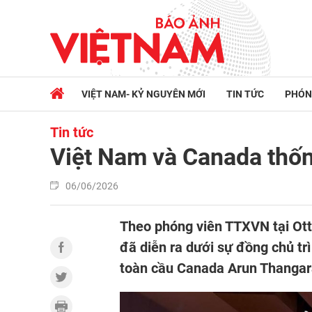
VIỆT NAM- KỶ NGUYÊN MỚI
TIN TỨC
PHÓN
Tin tức
Việt Nam và Canada thốn
06/06/2026
Theo phóng viên TTXVN tại Ott
đã diễn ra dưới sự đồng chủ t
toàn cầu Canada Arun Thangar