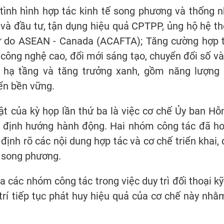
t tình hình hợp tác kinh tế song phương và thống 
và đầu tư, tận dụng hiệu quả CPTPP, ủng hộ hệ 
 do ASEAN - Canada (ACAFTA); Tăng cường hợp t
 công nghệ cao, đổi mới sáng tạo, chuyển đổi số v
 hạ tầng và tăng trưởng xanh, gồm năng lượng s
iển bền vững.
ật của kỳ họp lần thứ ba là việc cơ chế Ủy ban H
và định hướng hành động. Hai nhóm công tác đã h
định rõ các nội dung hợp tác và cơ chế triển khai,
c song phương.
a các nhóm công tác trong việc duy trì đối thoại kỹ
trí tiếp tục phát huy hiệu quả của cơ chế này nhằ