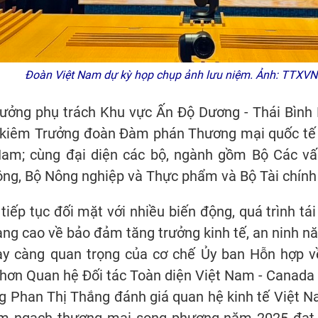
Đoàn Việt Nam dự kỳ họp chụp ảnh lưu niệm. Ảnh: TTXVN
ưởng phụ trách Khu vực Ấn Độ Dương - Thái Bìn
 kiêm Trưởng đoàn Đàm phán Thương mại quốc tế A
 Nam; cùng đại diện các bộ, ngành gồm Bộ Các vấ
hông, Bộ Nông nghiệp và Thực phẩm và Bộ Tài chín
 tiếp tục đối mặt với nhiều biến động, quá trình t
ng cao về bảo đảm tăng trưởng kinh tế, an ninh nă
gày càng quan trọng của cơ chế Ủy ban Hỗn hợp v
hơn Quan hệ Đối tác Toàn diện Việt Nam - Canada 
ng Phan Thị Thắng đánh giá quan hệ kinh tế Việt N