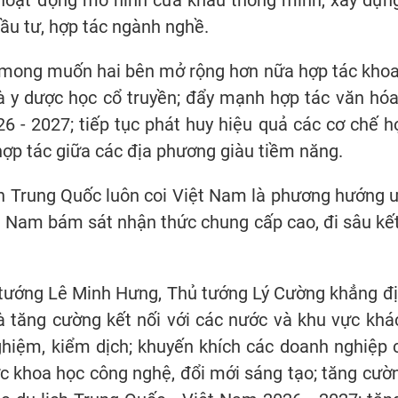
oạt động mô hình cửa khẩu thông minh, xây dựng c
đầu tư, hợp tác ngành nghề.
mong muốn hai bên mở rộng hơn nữa hợp tác khoa 
 là y dược học cổ truyền; đẩy mạnh hợp tác văn hóa,
6 - 2027; tiếp tục phát huy hiệu quả các cơ chế h
hợp tác giữa các địa phương giàu tiềm năng.
 Trung Quốc luôn coi Việt Nam là phương hướng ưu
 Nam bám sát nhận thức chung cấp cao, đi sâu kết 
.
hủ tướng Lê Minh Hưng, Thủ tướng Lý Cường khẳng 
à tăng cường kết nối với các nước và khu vực khá
hiệm, kiểm dịch; khuyến khích các doanh nghiệp c
vực khoa học công nghệ, đổi mới sáng tạo; tăng cư