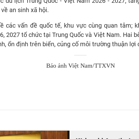
tác du lịch Trung Quốc - Việt Nam 2026 - 2027; tă
 về an sinh xã hội.
về các vấn đề quốc tế, khu vực cùng quan tâm; 
 2027 tổ chức tại Trung Quốc và Việt Nam. Hai bên
ình, ổn định trên biển, củng cố môi trường thuận lợi
Báo ảnh Việt Nam/TTXVN