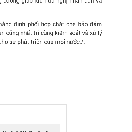
ng cường giao lưu hữu nghị nhân dân và
khẳng định phối hợp chặt chẽ bảo đảm
 cũng nhất trí cùng kiểm soát và xử lý
 cho sự phát triển của mỗi nước./.