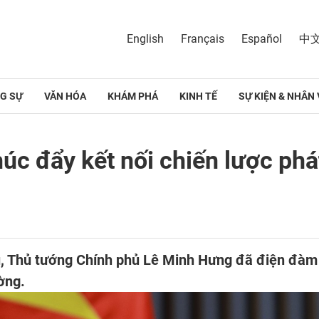
English
Français
Español
中
G SỰ
VĂN HÓA
KHÁM PHÁ
KINH TẾ
SỰ KIỆN & NHÂN 
úc đẩy kết nối chiến lược phát
hủ, Thủ tướng Chính phủ Lê Minh Hưng đã điện đàm
ờng.