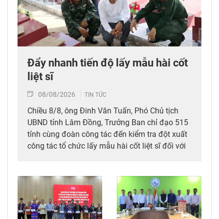
Đẩy nhanh tiến độ lấy mẫu hài cốt
liệt sĩ
08/08/2026
TIN TỨC
Chiều 8/8, ông Đinh Văn Tuấn, Phó Chủ tịch
UBND tỉnh Lâm Đồng, Trưởng Ban chỉ đạo 515
tỉnh cùng đoàn công tác đến kiểm tra đột xuất
công tác tổ chức lấy mẫu hài cốt liệt sĩ đối với
mộ chưa xác định được thông tin tại Nghĩa
trang Liệt sĩ Bình Thuận (xã Hồng Sơn), đồng
thời tặng quà cho cán bộ, chiến sĩ tham gia
công tác lấy mẫu tại đây.