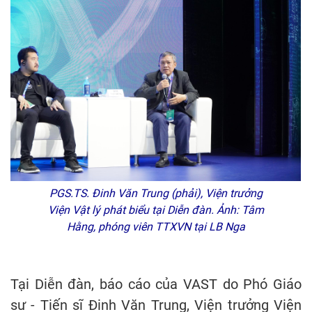
PGS.TS. Đinh Văn Trung (phải), Viện trưởng
Viện Vật lý phát biểu tại Diễn đàn. Ảnh: Tâm
Hằng, phóng viên TTXVN tại LB Nga
Tại Diễn đàn, báo cáo của VAST do Phó Giáo
sư - Tiến sĩ Đinh Văn Trung, Viện trưởng Viện