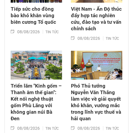
Tiếp sức cho đồng
Việt Nam - Ấn Độ thúc
bào khó khăn vùng
đẩy hợp tác nghiên
biên cương Tổ quốc
cứu, đào tạo và tư vấn
chính sách
08/08/2026
TIN TỨC
08/08/2026
TIN TỨC
Triển lãm "Kinh gốm –
Phó Thủ tướng
Thanh âm thế gian":
Nguyễn Văn Thắng
Kết nối nghệ thuật
làm việc về giải quyết
gốm Phù Lãng với
khó khăn, vướng mắc
không gian núi Bà
trong lĩnh vực thuế và
Đen
hải quan
08/08/2026
08/08/2026
TIN TỨC
TIN TỨC