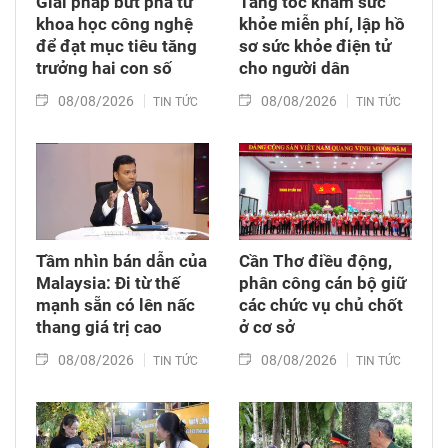
Giải pháp bứt phá từ
Tăng tốc khám sức
khoa học công nghệ
khỏe miễn phí, lập hồ
để đạt mục tiêu tăng
sơ sức khỏe điện tử
trưởng hai con số
cho người dân
08/08/2026
08/08/2026
TIN TỨC
TIN TỨC
Tầm nhìn bán dẫn của
Cần Thơ điều động,
Malaysia: Đi từ thế
phân công cán bộ giữ
mạnh sẵn có lên nấc
các chức vụ chủ chốt
thang giá trị cao
ở cơ sở
08/08/2026
08/08/2026
TIN TỨC
TIN TỨC