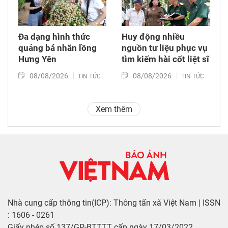
Đa dạng hình thức
Huy động nhiều
quảng bá nhãn lồng
nguồn tư liệu phục vụ
Hưng Yên
tìm kiếm hài cốt liệt sĩ
08/08/2026
08/08/2026
TIN TỨC
TIN TỨC
Xem thêm
Nhà cung cấp thông tin(ICP): Thông tấn xã Việt Nam | ISSN
: 1606 - 0261
Giấy phép số 137/GP-BTTTT cấp ngày 17/03/2022