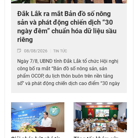
Đắk Lắk ra mắt Bản đồ số nông
sản và phát động chiến dịch “30
ngày đêm” chuẩn hóa dữ liệu sầu
riêng
08/08/2026
TIN TỨC
Ngày 7/8, UBND tỉnh Đắk Lắk tổ chức Hội nghị
công bố ra mắt “Bản đồ số nông sản, sản
phẩm OCOP, du lịch thôn buôn trên nền tảng
số” và phát động chiến dịch cao điểm “30 ngày
đêm” số hóa, chuẩn hóa, cập nhật và kết nối dữ
liệu mã số vùng trồng, mã số cơ sở đóng gói
sầu riêng trên địa bàn tỉnh. Đây được xem là
bước đi chiến lược nhằm tích hợp đồng bộ
công nghệ số vào chuỗi giá trị nông nghiệp và
phát triển nông thôn địa phương.