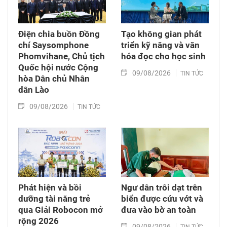
Điện chia buồn Đồng
Tạo không gian phát
chí Saysomphone
triển kỹ năng và văn
Phomvihane, Chủ tịch
hóa đọc cho học sinh
Quốc hội nước Cộng
09/08/2026
TIN TỨC
hòa Dân chủ Nhân
dân Lào
09/08/2026
TIN TỨC
Phát hiện và bồi
Ngư dân trôi dạt trên
dưỡng tài năng trẻ
biển được cứu vớt và
qua Giải Robocon mở
đưa vào bờ an toàn
rộng 2026
09/08/2026