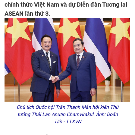
chính thức Việt Nam và dự Diễn đàn Tương lai
ASEAN lần thứ 3.
Chủ tịch Quốc hội Trần Thanh Mẫn hội kiến Thủ
tướng Thái Lan Anutin Charnvirakul. Ảnh: Doãn
Tấn - TTXVN