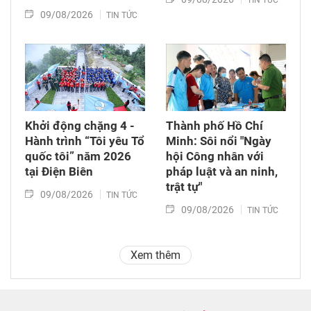
TIN TỨC
09/08/2026
TIN TỨC
Khởi động chặng 4 -
Thành phố Hồ Chí
Hành trình “Tôi yêu Tổ
Minh: Sôi nổi "Ngày
quốc tôi” năm 2026
hội Công nhân với
tại Điện Biên
pháp luật và an ninh,
trật tự"
09/08/2026
TIN TỨC
09/08/2026
TIN TỨC
Xem thêm