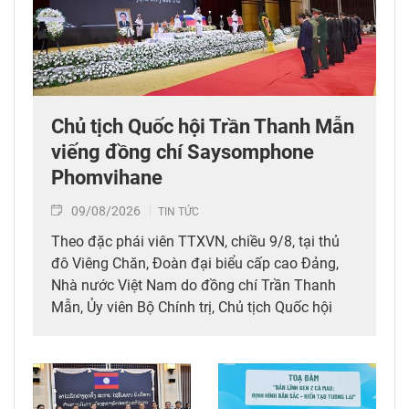
Chủ tịch Quốc hội Trần Thanh Mẫn
viếng đồng chí Saysomphone
Phomvihane
09/08/2026
TIN TỨC
Theo đặc phái viên TTXVN, chiều 9/8, tại thủ
đô Viêng Chăn, Đoàn đại biểu cấp cao Đảng,
Nhà nước Việt Nam do đồng chí Trần Thanh
Mẫn, Ủy viên Bộ Chính trị, Chủ tịch Quốc hội
dẫn đầu đã tới viếng, ghi sổ tang đồng chí
Saysomphone Phomvihane, Ủy viên Bộ Chính
trị, Chủ tịch Quốc hội Lào.