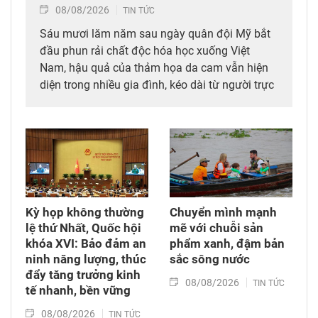
08/08/2026
TIN TỨC
Sáu mươi lăm năm sau ngày quân đội Mỹ bắt
đầu phun rải chất độc hóa học xuống Việt
Nam, hậu quả của thảm họa da cam vẫn hiện
diện trong nhiều gia đình, kéo dài từ người trực
tiếp đi qua chiến tranh đến các thế hệ con,
cháu. Hành trình đi tìm công lý vì thế không chỉ
diễn ra tại các tòa án quốc tế mà còn cần được
tiếp tục bằng những chính sách đủ đầy hơn, để
những người sinh ra trong hòa bình không bị
bỏ lại với hậu quả của cuộc chiến mình chưa
từng trải qua.
Kỳ họp không thường
Chuyển mình mạnh
lệ thứ Nhất, Quốc hội
mẽ với chuỗi sản
khóa XVI: Bảo đảm an
phẩm xanh, đậm bản
ninh năng lượng, thúc
sắc sông nước
đẩy tăng trưởng kinh
08/08/2026
TIN TỨC
tế nhanh, bền vững
08/08/2026
TIN TỨC