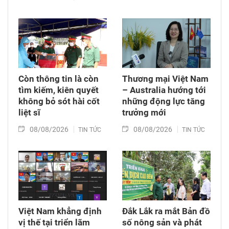
Còn thông tin là còn
Thương mại Việt Nam
tìm kiếm, kiên quyết
– Australia hướng tới
không bỏ sót hài cốt
những động lực tăng
liệt sĩ
trưởng mới
08/08/2026
08/08/2026
TIN TỨC
TIN TỨC
Việt Nam khẳng định
Đắk Lắk ra mắt Bản đồ
vị thế tại triển lãm
số nông sản và phát