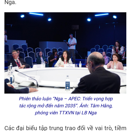
Nga.
Phiên thảo luận “Nga – APEC: Triển vọng hợp
tác rộng mở đến năm 2035”. Ảnh: Tâm Hằng,
phóng viên TTXVN tại LB Nga
Các đại biểu tập trung trao đổi về vai trò, tiềm