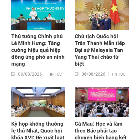
Thủ tướng Chính phủ
Chủ tịch Quốc hội
Lê Minh Hưng: Tăng
Trần Thanh Mẫn tiếp
cường hiệu quả hiệp
Đại sứ Malaysia Tan
đồng ứng phó an ninh
Yang Thai chào từ
mạng
biệt
06/08/2026
06/08/2026
TIN TỨC
TIN TỨC
Kỳ họp không thường
Cà Mau: Học và làm
lệ thứ Nhất, Quốc hội
theo Bác phải tạo
khóa XVI: Đề xuất luật
chuyển biến bằng kết