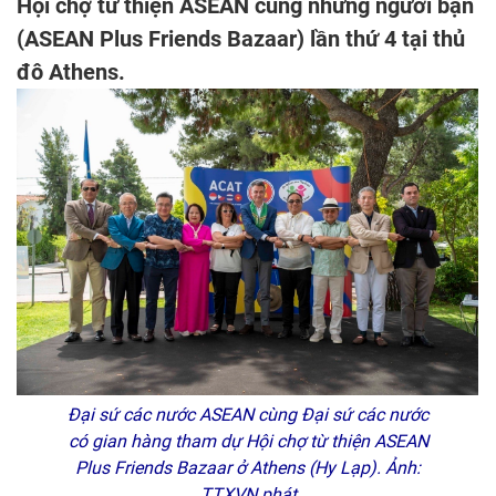
Hội chợ từ thiện ASEAN cùng những người bạn
(ASEAN Plus Friends Bazaar) lần thứ 4 tại thủ
đô Athens.
Đại sứ các nước ASEAN cùng Đại sứ các nước
có gian hàng tham dự Hội chợ từ thiện ASEAN
Plus Friends Bazaar ở Athens (Hy Lạp). Ảnh:
TTXVN phát