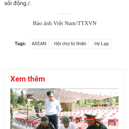
sôi động./.
Báo ảnh Việt Nam/TTXVN
Tags:
ASEAN
Hội chợ từ thiện
Hy Lạp
Xem thêm