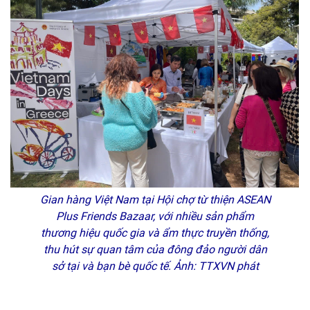
Gian hàng Việt Nam tại Hội chợ từ thiện ASEAN
Plus Friends Bazaar, với nhiều sản phẩm
thương hiệu quốc gia và ẩm thực truyền thống,
thu hút sự quan tâm của đông đảo người dân
sở tại và bạn bè quốc tế. Ảnh: TTXVN phát