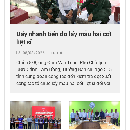
Đẩy nhanh tiến độ lấy mẫu hài cốt
liệt sĩ
08/08/2026
TIN TỨC
Chiều 8/8, ông Đinh Văn Tuấn, Phó Chủ tịch
UBND tỉnh Lâm Đồng, Trưởng Ban chỉ đạo 515
tỉnh cùng đoàn công tác đến kiểm tra đột xuất
công tác tổ chức lấy mẫu hài cốt liệt sĩ đối với
mộ chưa xác định được thông tin tại Nghĩa
trang Liệt sĩ Bình Thuận (xã Hồng Sơn), đồng
thời tặng quà cho cán bộ, chiến sĩ tham gia
công tác lấy mẫu tại đây.