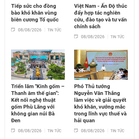
Tiếp sức cho đồng
Việt Nam - Ấn Độ thúc
bào khó khăn vùng
đẩy hợp tác nghiên
biên cương Tổ quốc
cứu, đào tạo và tư vấn
chính sách
08/08/2026
TIN TỨC
08/08/2026
TIN TỨC
Triển lãm "Kinh gốm –
Phó Thủ tướng
Thanh âm thế gian":
Nguyễn Văn Thắng
Kết nối nghệ thuật
làm việc về giải quyết
gốm Phù Lãng với
khó khăn, vướng mắc
không gian núi Bà
trong lĩnh vực thuế và
Đen
hải quan
08/08/2026
08/08/2026
TIN TỨC
TIN TỨC