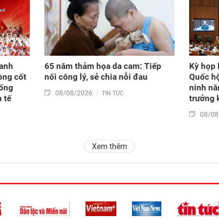
hanh
65 năm thảm họa da cam: Tiếp
Kỳ họp 
òng cốt
nối công lý, sẻ chia nỗi đau
Quốc hộ
hống
ninh nă
08/08/2026
TIN TỨC
 tế
trưởng 
08/08
Xem thêm