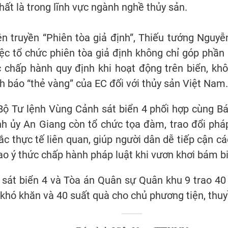
hất là trong lĩnh vực ngành nghề thủy sản.
yên truyền “Phiên tòa giả định”, Thiếu tướng Nguy
ệc tổ chức phiên tòa giả định không chỉ góp phần
 chấp hành quy định khi hoạt động trên biển, kh
 báo “thẻ vàng” của EC đối với thủy sản Việt Nam.
, Bộ Tư lệnh Vùng Cảnh sát biển 4 phối hợp cùng B
h ủy An Giang còn tổ chức tọa đàm, trao đổi pháp 
thực tế liên quan, giúp người dân dễ tiếp cận các
cao ý thức chấp hành pháp luật khi vươn khơi bám b
 sát biển 4 và Tòa án Quân sự Quân khu 9 trao 40 
khó khăn và 40 suất quà cho chủ phương tiện, thuyề