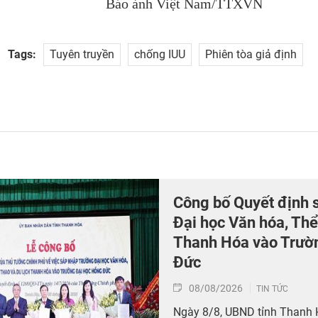
Báo ảnh Việt Nam/TTXVN
Tags:
Tuyên truyền
chống IUU
Phiên tòa giả định
Công bố Quyết định 
Đại học Văn hóa, Thể
Thanh Hóa vào Trườ
Đức
08/08/2026
TIN TỨC
Ngày 8/8, UBND tỉnh Thanh 