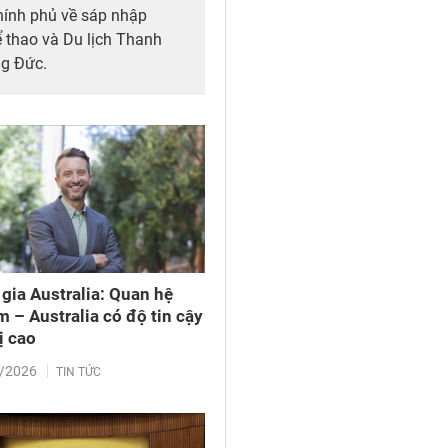
hính phủ về sáp nhập
 thao và Du lịch Thanh
g Đức.
gia Australia: Quan hệ
m – Australia có độ tin cậy
ị cao
/2026
TIN TỨC