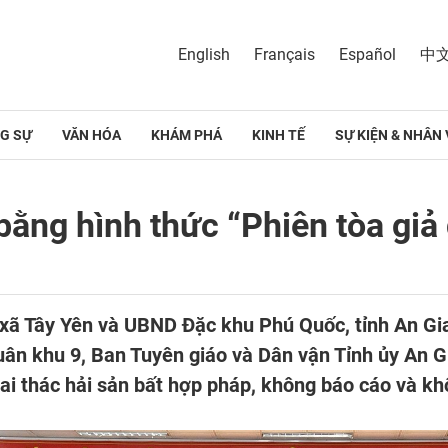
English
Français
Español
中
G SỰ
VĂN HÓA
KHÁM PHÁ
KINH TẾ
SỰ KIỆN & NHÂN 
ằng hình thức “Phiên tòa giả
 xã Tây Yên và UBND Đặc khu Phú Quốc, tỉnh An Gia
ân khu 9, Ban Tuyên giáo và Dân vận Tỉnh ủy An G
ai thác hải sản bất hợp pháp, không báo cáo và kh