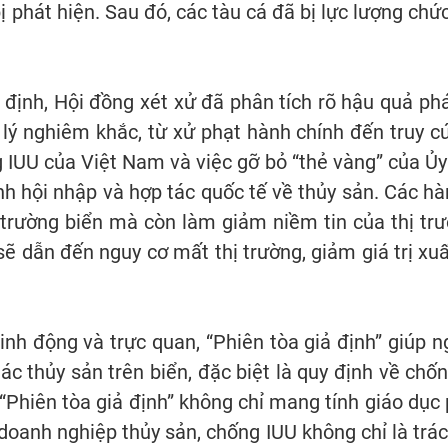
 phát hiện. Sau đó, các tàu cá đã bị lực lượng chứ
 định, Hội đồng xét xử đã phân tích rõ hậu quả ph
lý nghiêm khắc, từ xử phạt hành chính đến truy c
 IUU của Việt Nam và việc gỡ bỏ “thẻ vàng” của Ủy
nh hội nhập và hợp tác quốc tế về thủy sản. Các hà
 trường biển mà còn làm giảm niềm tin của thị tr
sẽ dẫn đến nguy cơ mất thị trường, giảm giá trị xu
nh động và trực quan, “Phiên tòa giả định” giúp n
hác thủy sản trên biển, đặc biệt là quy định về c
à “Phiên tòa giả định” không chỉ mang tính giáo dục
oanh nghiệp thủy sản, chống IUU không chỉ là trá