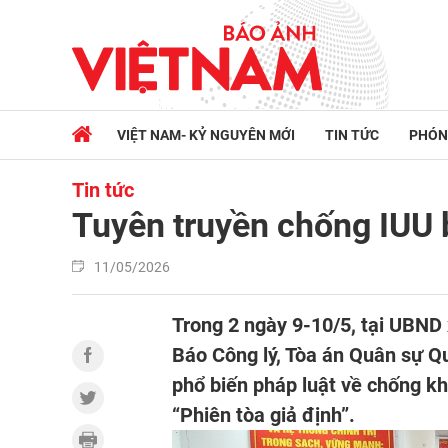
VIỆT NAM- KỶ NGUYÊN MỚI
TIN TỨC
PHÓN
Tin tức
Tuyên truyền chống IUU b
11/05/2026
Trong 2 ngày 9-10/5, tại UBND
Báo Công lý, Tòa án Quân sự Qu
phổ biến pháp luật về chống kh
“Phiên tòa giả định”.