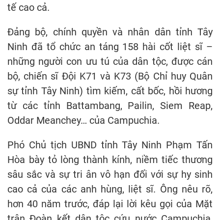
tế cao cả.
Đảng bộ, chính quyền và nhân dân tỉnh Tây
Ninh đã tổ chức an táng 158 hài cốt liệt sĩ –
những người con ưu tú của dân tộc, được cán
bộ, chiến sĩ Đội K71 và K73 (Bộ Chỉ huy Quân
sự tỉnh Tây Ninh) tìm kiếm, cất bốc, hồi hương
từ các tỉnh Battambang, Pailin, Siem Reap,
Oddar Meanchey… của Campuchia.
Phó Chủ tịch UBND tỉnh Tây Ninh Phạm Tấn
Hòa bày tỏ lòng thành kính, niềm tiếc thương
sâu sắc và sự tri ân vô hạn đối với sự hy sinh
cao cả của các anh hùng, liệt sĩ. Ông nêu rõ,
hơn 40 năm trước, đáp lại lời kêu gọi của Mặt
trận Đoàn kết dân tộc cứu nước Campuchia,