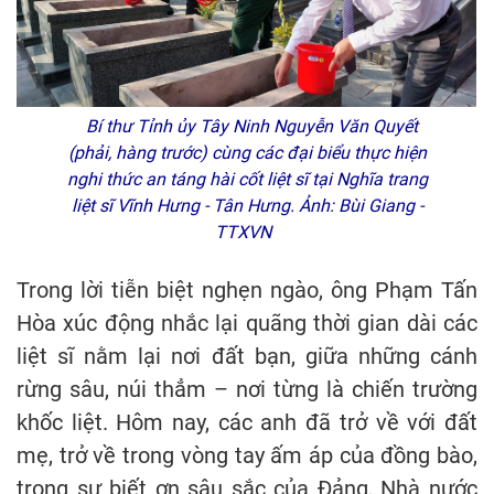
Bí thư Tỉnh ủy Tây Ninh Nguyễn Văn Quyết
(phải, hàng trước) cùng các đại biểu thực hiện
nghi thức an táng hài cốt liệt sĩ tại Nghĩa trang
liệt sĩ Vĩnh Hưng - Tân Hưng. Ảnh: Bùi Giang -
TTXVN
Trong lời tiễn biệt nghẹn ngào, ông Phạm Tấn
Hòa xúc động nhắc lại quãng thời gian dài các
liệt sĩ nằm lại nơi đất bạn, giữa những cánh
rừng sâu, núi thẳm – nơi từng là chiến trường
khốc liệt. Hôm nay, các anh đã trở về với đất
mẹ, trở về trong vòng tay ấm áp của đồng bào,
trong sự biết ơn sâu sắc của Đảng, Nhà nước