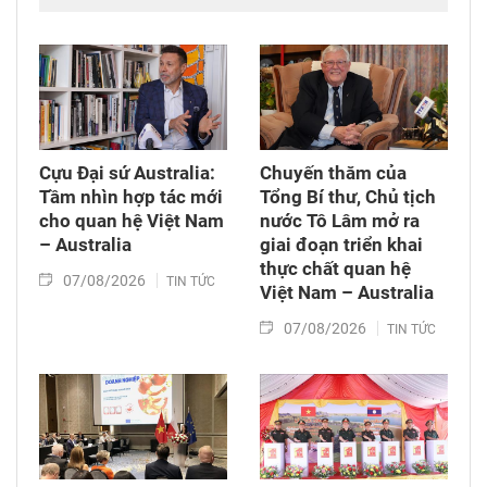
điều của 10 luật có liên quan đến thủ tục hành
chính, điều kiện kinh doanh trong lĩnh vực nông
nghiệp và môi trường; Luật sửa đổi, bổ sung
một số điều của Luật Tần số vô tuyến điện,
Luật Viễn thông, Luật Giao dịch điện tử và Luật
Chuyển giao công nghệ. Sau đó, Quốc hội thảo
luận ở tổ về 3 dự án Luật trên.
Cựu Đại sứ Australia:
Chuyến thăm của
Tầm nhìn hợp tác mới
Tổng Bí thư, Chủ tịch
cho quan hệ Việt Nam
nước Tô Lâm mở ra
– Australia
giai đoạn triển khai
thực chất quan hệ
07/08/2026
TIN TỨC
Việt Nam – Australia
07/08/2026
TIN TỨC