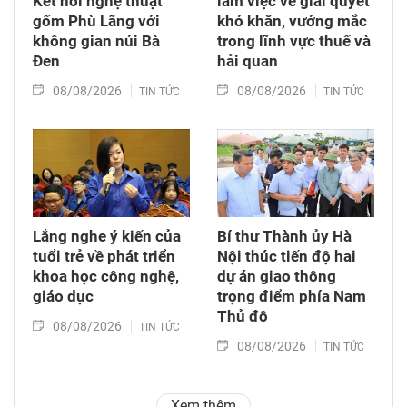
Kết nối nghệ thuật
làm việc về giải quyết
gốm Phù Lãng với
khó khăn, vướng mắc
không gian núi Bà
trong lĩnh vực thuế và
Đen
hải quan
08/08/2026
08/08/2026
TIN TỨC
TIN TỨC
Lắng nghe ý kiến của
Bí thư Thành ủy Hà
tuổi trẻ về phát triển
Nội thúc tiến độ hai
khoa học công nghệ,
dự án giao thông
giáo dục
trọng điểm phía Nam
Thủ đô
08/08/2026
TIN TỨC
08/08/2026
TIN TỨC
Xem thêm