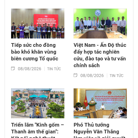
trang Liệt sĩ Bình Thuận (xã Hồng Sơn), đồng
thời tặng quà cho cán bộ, chiến sĩ tham gia
công tác lấy mẫu tại đây.
Tiếp sức cho đồng
Việt Nam - Ấn Độ thúc
bào khó khăn vùng
đẩy hợp tác nghiên
biên cương Tổ quốc
cứu, đào tạo và tư vấn
chính sách
08/08/2026
TIN TỨC
08/08/2026
TIN TỨC
Triển lãm "Kinh gốm –
Phó Thủ tướng
Thanh âm thế gian":
Nguyễn Văn Thắng