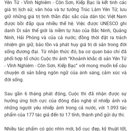
Yên Tử - Vĩnh Nghiêm - Côn Sơn, Kiếp Bạc là kết tinh các
giá trị lịch sử, văn hóa và tư tưởng Trúc Lâm Yên Tử; lưu
giữ những giá trị tinh thần đặc sắc của dân tộc Việt Nam
được bồi đắp qua nhiều thế hệ. Việc được UNESCO ghi
danh Di sản thế giới là niềm tự hào của Bắc Ninh, Quảng
Ninh, Hải Phòng và của cả nước; đồng thời đặt ra trách
nhiệm gìn giữ, bảo tồn và phát huy giá trị di sản trong đời
sống đương đại. Từ nhận thức đó, ba cơ quan báo chí đã
phối hợp tổ chức Cuộc thi ảnh “Khoảnh khắc di sản Yên Tử
- Vĩnh Nghiêm - Côn Sơn, Kiếp Bạc” với mong muốn kể câu
chuyện di sản bằng ngôn ngữ của ánh sáng, cảm xúc và
đời sống.
Sau gần 6 tháng phát động, Cuộc thi đã nhận được sự
hưởng ứng tích cực của đông đảo nghệ sĩ nhiếp ảnh và
những người yêu nhiếp ảnh trong cả nước, với 1.093 tác
phẩm của 177 tác giả đến từ 17 tỉnh, thành phố gửi dự thi.
Nhiều tác phẩm có góc nhìn mới, bố cục đẹp, kỹ thuật tốt,