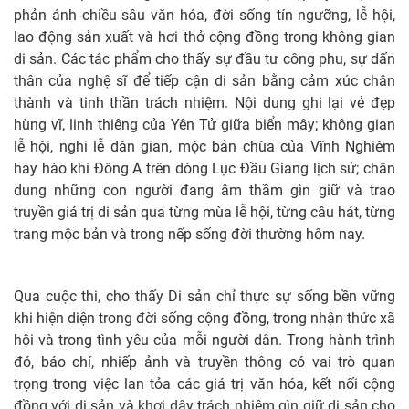
phản ánh chiều sâu văn hóa, đời sống tín ngưỡng, lễ hội,
lao động sản xuất và hơi thở cộng đồng trong không gian
di sản. Các tác phẩm cho thấy sự đầu tư công phu, sự dấn
thân của nghệ sĩ để tiếp cận di sản bằng cảm xúc chân
thành và tinh thần trách nhiệm. Nội dung ghi lại vẻ đẹp
hùng vĩ, linh thiêng của Yên Tử giữa biển mây; không gian
lễ hội, nghi lễ dân gian, mộc bản chùa của Vĩnh Nghiêm
hay hào khí Đông A trên dòng Lục Đầu Giang lịch sử; chân
dung những con người đang âm thầm gìn giữ và trao
truyền giá trị di sản qua từng mùa lễ hội, từng câu hát, từng
trang mộc bản và trong nếp sống đời thường hôm nay.
Qua cuộc thi, cho thấy Di sản chỉ thực sự sống bền vững
khi hiện diện trong đời sống cộng đồng, trong nhận thức xã
hội và trong tình yêu của mỗi người dân. Trong hành trình
đó, báo chí, nhiếp ảnh và truyền thông có vai trò quan
trọng trong việc lan tỏa các giá trị văn hóa, kết nối cộng
đồng với di sản và khơi dậy trách nhiệm gìn giữ di sản cho