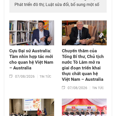
Phát triển đô thị; Luật sửa đổi, bổ sung một số
điều của 10 luật có liên quan đến thủ tục hành
chính, điều kiện kinh doanh trong lĩnh vực nông
nghiệp và môi trường; Luật sửa đổi, bổ sung
một số điều của Luật Tần số vô tuyến điện,
Luật Viễn thông, Luật Giao dịch điện tử và Luật
Chuyển giao công nghệ. Sau đó, Quốc hội thảo
luận ở tổ về 3 dự án Luật trên.
Cựu Đại sứ Australia:
Chuyến thăm của
Tầm nhìn hợp tác mới
Tổng Bí thư, Chủ tịch
cho quan hệ Việt Nam
nước Tô Lâm mở ra
– Australia
giai đoạn triển khai
thực chất quan hệ
07/08/2026
TIN TỨC
Việt Nam – Australia
07/08/2026
TIN TỨC