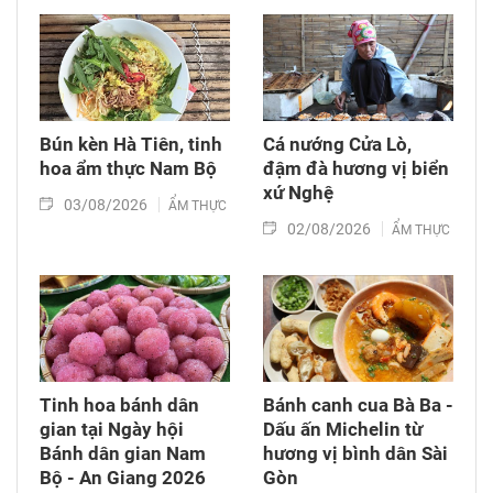
Bún kèn Hà Tiên, tinh
Cá nướng Cửa Lò,
hoa ẩm thực Nam Bộ
đậm đà hương vị biển
xứ Nghệ
03/08/2026
ẨM THỰC
02/08/2026
ẨM THỰC
Tinh hoa bánh dân
Bánh canh cua Bà Ba -
gian tại Ngày hội
Dấu ấn Michelin từ
Bánh dân gian Nam
hương vị bình dân Sài
Bộ - An Giang 2026
Gòn