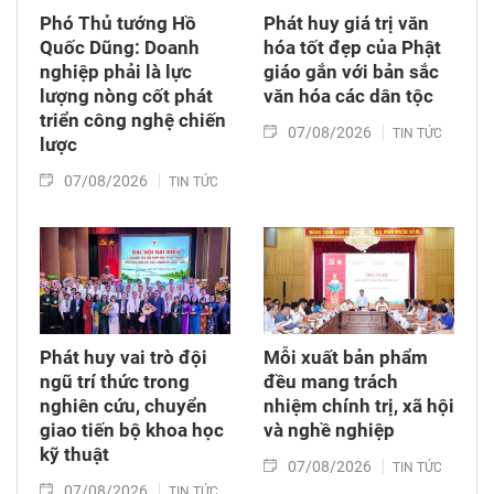
Phó Thủ tướng Hồ
Phát huy giá trị văn
Quốc Dũng: Doanh
hóa tốt đẹp của Phật
nghiệp phải là lực
giáo gắn với bản sắc
lượng nòng cốt phát
văn hóa các dân tộc
triển công nghệ chiến
07/08/2026
TIN TỨC
lược
07/08/2026
TIN TỨC
Phát huy vai trò đội
Mỗi xuất bản phẩm
ngũ trí thức trong
đều mang trách
nghiên cứu, chuyển
nhiệm chính trị, xã hội
giao tiến bộ khoa học
và nghề nghiệp
kỹ thuật
07/08/2026
TIN TỨC
07/08/2026
TIN TỨC