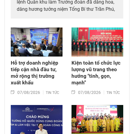
lệnh Quân khu làm Trưởng đoàn đã dâng hoa,
dâng hương tưởng niệm Tổng Bí thư Trần Phú,
các anh hùng liệt sĩ; thăm, động viên lực lượng
đang làm nhiệm vụ tìm kiếm, quy tập hài cốt
liệt sĩ và xác minh thông tin hài cốt liệt sĩ tại
Công viên Lê Thị Riêng, phường Hòa Hưng,
Thành phố Hồ Chí Minh.
Hỗ trợ doanh nghiệp
Kiện toàn tổ chức lực
tiếp cận nhà đầu tư,
lượng vũ trang theo
mở rộng thị trường
hướng "tinh, gọn,
xuất khẩu
mạnh"
07/08/2026
07/08/2026
TIN TỨC
TIN TỨC