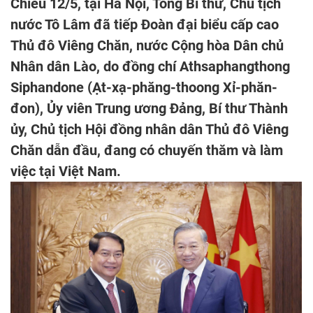
Chiều 12/5, tại Hà Nội, Tổng Bí thư, Chủ tịch
nước Tô Lâm đã tiếp Đoàn đại biểu cấp cao
Thủ đô Viêng Chăn, nước Cộng hòa Dân chủ
Nhân dân Lào, do đồng chí Athsaphangthong
Siphandone (Ạt-xạ-phăng-thoong Xỉ-phăn-
đon), Ủy viên Trung ương Đảng, Bí thư Thành
ủy, Chủ tịch Hội đồng nhân dân Thủ đô Viêng
Chăn dẫn đầu, đang có chuyến thăm và làm
việc tại Việt Nam.