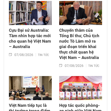
nghiệp và môi trường; Luật sửa đổi, bổ sung
một số điều của Luật Tần số vô tuyến điện,
Luật Viễn thông, Luật Giao dịch điện tử và Luật
Chuyển giao công nghệ. Sau đó, Quốc hội thảo
luận ở tổ về 3 dự án Luật trên.
Cựu Đại sứ Australia:
Chuyến thăm của
Tầm nhìn hợp tác mới
Tổng Bí thư, Chủ tịch
cho quan hệ Việt Nam
nước Tô Lâm mở ra
– Australia
giai đoạn triển khai
thực chất quan hệ
07/08/2026
TIN TỨC
Việt Nam – Australia
07/08/2026
TIN TỨC
Việt Nam tiếp tục là
Hợp tác quốc phòng-
thị trường trọng điểm
an ninh giữa Việt Nam