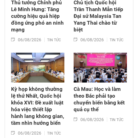
Thủ tướng Chính phủ
Chủ tịch Quốc hội
Lê Minh Hưng: Tăng
Trần Thanh Mẫn tiếp
cường hiệu quả hiệp
Đại sứ Malaysia Tan
đồng ứng phó an ninh
Yang Thai chào từ
mạng
biệt
06/08/2026
06/08/2026
TIN TỨC
TIN TỨC
Kỳ họp không thường
Cà Mau: Học và làm
lệ thứ Nhất, Quốc hội
theo Bác phải tạo
khóa XVI: Đề xuất luật
chuyển biến bằng kết
hóa việc thiết lập
quả cụ thể
hành lang không gian,
06/08/2026
TIN TỨC
tầm nhìn hướng biển
06/08/2026
TIN TỨC