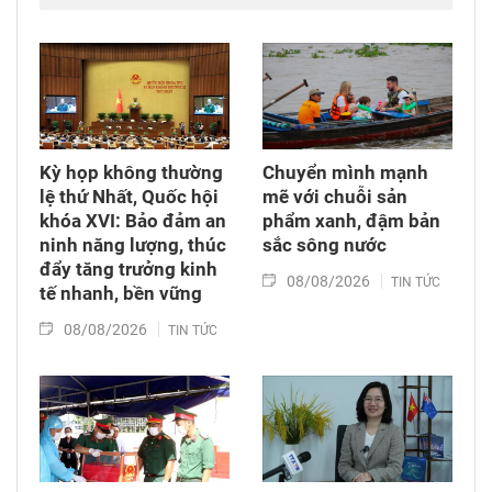
tiếp đi qua chiến tranh đến các thế hệ con,
cháu. Hành trình đi tìm công lý vì thế không chỉ
diễn ra tại các tòa án quốc tế mà còn cần được
tiếp tục bằng những chính sách đủ đầy hơn, để
những người sinh ra trong hòa bình không bị
bỏ lại với hậu quả của cuộc chiến mình chưa
từng trải qua.
Kỳ họp không thường
Chuyển mình mạnh
lệ thứ Nhất, Quốc hội
mẽ với chuỗi sản
khóa XVI: Bảo đảm an
phẩm xanh, đậm bản
ninh năng lượng, thúc
sắc sông nước
đẩy tăng trưởng kinh
08/08/2026
TIN TỨC
tế nhanh, bền vững
08/08/2026
TIN TỨC