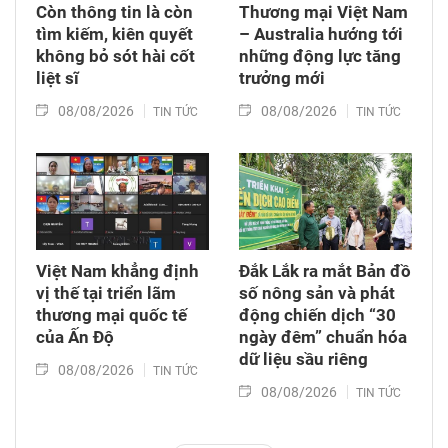
Còn thông tin là còn
Thương mại Việt Nam
tìm kiếm, kiên quyết
– Australia hướng tới
không bỏ sót hài cốt
những động lực tăng
liệt sĩ
trưởng mới
08/08/2026
08/08/2026
TIN TỨC
TIN TỨC
Việt Nam khẳng định
Đắk Lắk ra mắt Bản đồ
vị thế tại triển lãm
số nông sản và phát
thương mại quốc tế
động chiến dịch “30
của Ấn Độ
ngày đêm” chuẩn hóa
dữ liệu sầu riêng
08/08/2026
TIN TỨC
08/08/2026
TIN TỨC