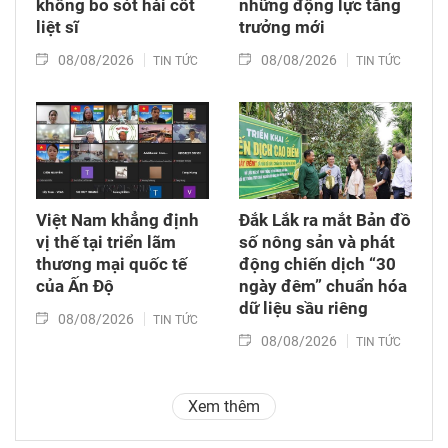
không bỏ sót hài cốt
những động lực tăng
liệt sĩ
trưởng mới
08/08/2026
08/08/2026
TIN TỨC
TIN TỨC
Việt Nam khẳng định
Đắk Lắk ra mắt Bản đồ
vị thế tại triển lãm
số nông sản và phát
thương mại quốc tế
động chiến dịch “30
của Ấn Độ
ngày đêm” chuẩn hóa
dữ liệu sầu riêng
08/08/2026
TIN TỨC
08/08/2026
TIN TỨC
Xem thêm