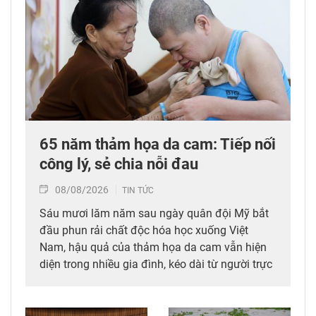
65 năm thảm họa da cam: Tiếp nối
công lý, sẻ chia nỗi đau
08/08/2026
TIN TỨC
Sáu mươi lăm năm sau ngày quân đội Mỹ bắt
đầu phun rải chất độc hóa học xuống Việt
Nam, hậu quả của thảm họa da cam vẫn hiện
diện trong nhiều gia đình, kéo dài từ người trực
tiếp đi qua chiến tranh đến các thế hệ con,
cháu. Hành trình đi tìm công lý vì thế không chỉ
diễn ra tại các tòa án quốc tế mà còn cần được