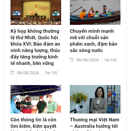
tiếp tục bằng những chính sách đủ đầy hơn, để
những người sinh ra trong hòa bình không bị
bỏ lại với hậu quả của cuộc chiến mình chưa
từng trải qua.
Kỳ họp không thường
Chuyển mình mạnh
lệ thứ Nhất, Quốc hội
mẽ với chuỗi sản
khóa XVI: Bảo đảm an
phẩm xanh, đậm bản
ninh năng lượng, thúc
sắc sông nước
đẩy tăng trưởng kinh
08/08/2026
TIN TỨC
tế nhanh, bền vững
08/08/2026
TIN TỨC
Còn thông tin là còn
Thương mại Việt Nam
tìm kiếm, kiên quyết
– Australia hướng tới