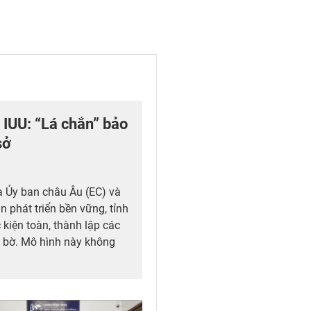
 IUU: “Lá chắn” bảo
sở
a Ủy ban châu Âu (EC) và
 phát triển bền vững, tỉnh
kiện toàn, thành lập các
 bờ. Mô hình này không
ng việc chống khai thác hải
 cáo và không theo quy
ai trò chủ thể của ngư
hủy sản quốc gia.