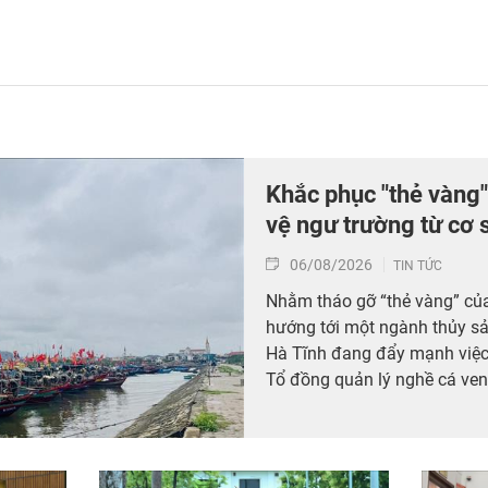
Khắc phục "thẻ vàng"
vệ ngư trường từ cơ 
06/08/2026
TIN TỨC
Nhằm tháo gỡ “thẻ vàng” củ
hướng tới một ngành thủy sản
Hà Tĩnh đang đẩy mạnh việc 
Tổ đồng quản lý nghề cá ven
chỉ là giải pháp hiệu quả tro
sản bất hợp pháp, không báo
định (IUU) mà còn nâng cao v
dân trong bảo vệ nguồn lợi t