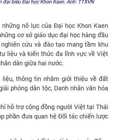
n đại biểu Đại học Khon Kaen. Ảnh: TTXVN
à những nỗ lực của Đại học Khon Kaen
 những cơ sở giáo dục đại học hàng đầu
âm nghiên cứu và đào tạo mang tầm khu
 liệu và kiến thức đa lĩnh vực về Việt
nhân dân giữa hai nước.
iệu, thông tin nhằm giới thiệu về đất
giải phóng dân tộc, Danh nhân văn hóa
ỉ hỗ trợ cộng đồng người Việt tại Thái
góp phần đưa quan hệ Đối tác chiến lược