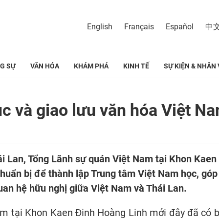
English
Français
Español
中
G SỰ
VĂN HÓA
KHÁM PHÁ
KINH TẾ
SỰ KIỆN & NHÂN 
c và giao lưu văn hóa Việt Na
i Lan, Tổng Lãnh sự quán Việt Nam tại Khon Kaen đ
huẩn bị để thành lập Trung tâm Việt Nam học, góp
uan hệ hữu nghị giữa Việt Nam và Thái Lan.
m tại Khon Kaen Đinh Hoàng Linh mới đây đã có bu