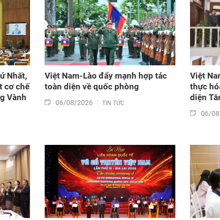
ứ Nhất,
Việt Nam-Lào đẩy mạnh hợp tác
Việt Na
t cơ chế
toàn diện về quốc phòng
thực hó
ng Vành
diện Tă
06/08/2026
TIN TỨC
06/08