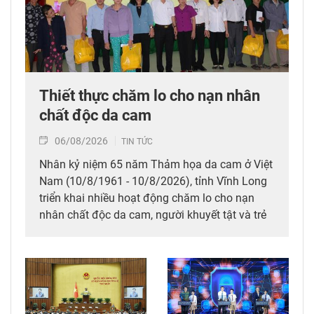
Thiết thực chăm lo cho nạn nhân
chất độc da cam
06/08/2026
TIN TỨC
Nhân kỷ niệm 65 năm Thảm họa da cam ở Việt
Nam (10/8/1961 - 10/8/2026), tỉnh Vĩnh Long
triển khai nhiều hoạt động chăm lo cho nạn
nhân chất độc da cam, người khuyết tật và trẻ
em có hoàn cảnh đặc biệt; đồng thời huy động
các nguồn lực xã hội chung tay xoa dịu nỗi đau
da cam, góp phần bảo đảm an sinh xã hội.