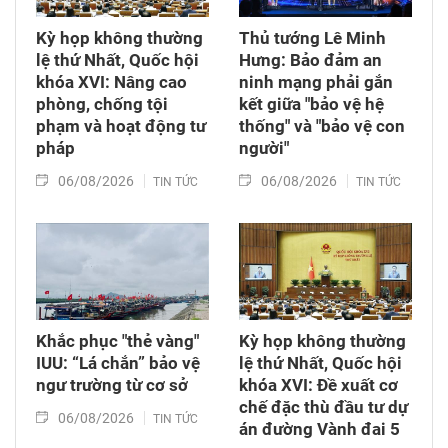
Kỳ họp không thường
Thủ tướng Lê Minh
lệ thứ Nhất, Quốc hội
Hưng: Bảo đảm an
khóa XVI: Nâng cao
ninh mạng phải gắn
phòng, chống tội
kết giữa "bảo vệ hệ
phạm và hoạt động tư
thống" và "bảo vệ con
pháp
người"
06/08/2026
06/08/2026
TIN TỨC
TIN TỨC
Khắc phục "thẻ vàng"
Kỳ họp không thường
IUU: “Lá chắn” bảo vệ
lệ thứ Nhất, Quốc hội
ngư trường từ cơ sở
khóa XVI: Đề xuất cơ
chế đặc thù đầu tư dự
06/08/2026
TIN TỨC
án đường Vành đai 5