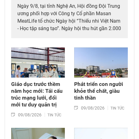
Ngày 9/8, tại tỉnh Nghệ An, Hội đồng Đội Trung
ương phối hợp với Công ty Cổ phần Masan
MeatLife tổ chức Ngày hội “Thiếu nhi Việt Nam
- Học tập sáng tạo”. Ngày hội thu hút gần 2.000
thiếu nhi tham gia nhiều hoạt động sôi nổi như
Đêm hội âm nhạc “Hành trình kỳ diệu”, giao lưu
với ca sĩ, nhân vật truyền cảm hứng và các trò
chơi sáng tạo… Đây là ngày hội đầu tiên trong
chuỗi hoạt động của Chương trình được triển
khai trên quy mô toàn quốc chào đón năm học
mới 2026 - 2027.
Giáo dục trước thềm
Phát triển con người
năm học mới: Tái cấu
khỏe thể chất, giàu
trúc mạng lưới, đổi
tinh thần
mới tư duy quản trị
09/08/2026
TIN TỨC
09/08/2026
TIN TỨC