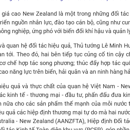
iá cao New Zealand là một trong những đối tác t
triển nguồn nhân lực, đào tạo cán bộ, cũng như cun
ng nghiệp, ứng phó với biến đổi khí hậu và quản lý 
ị và quan hệ đối tác hiệu quả, Thủ tướng Lê Minh Hư
an tới. Theo đó, hai bên tiếp tục củng cố tin cậy c
 cơ chế hợp tác song phương; thúc đẩy hợp tác qu
ao năng lực trên biển, hải quân và an ninh hàng hả
hiệu quả và thực chất của quan hệ Việt Nam - New
 tác kinh tế - thương mại - đầu tư, phấn đấu đưa 
hơn nữa cho các sản phẩm thế mạnh của mỗi nước t
iệu quả các hiệp định thương mại tự do mà hai nướ
ralia - New Zealand (AANZFTA), Hiệp định Đối tác
 tác Kinh tế Toàn diện khu vực (RCEP), góp phần c