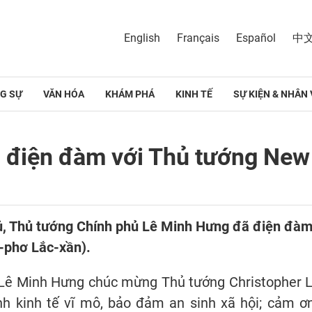
English
Français
Español
中
G SỰ
VĂN HÓA
KHÁM PHÁ
KINH TẾ
SỰ KIỆN & NHÂN 
 điện đàm với Thủ tướng New
phủ, Thủ tướng Chính phủ Lê Minh Hưng đã điện đà
p-phơ Lắc-xần).
 Lê Minh Hưng chúc mừng Thủ tướng Christopher L
nh kinh tế vĩ mô, bảo đảm an sinh xã hội; cảm 