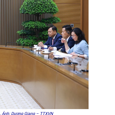
n. Ảnh: Dương Giang – TTXVN