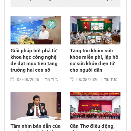
đêm” số hóa, chuẩn hóa, cập nhật và kết nối dữ
liệu mã số vùng trồng, mã số cơ sở đóng gói
sầu riêng trên địa bàn tỉnh. Đây được xem là
bước đi chiến lược nhằm tích hợp đồng bộ
công nghệ số vào chuỗi giá trị nông nghiệp và
phát triển nông thôn địa phương.
Giải pháp bứt phá từ
Tăng tốc khám sức
khoa học công nghệ
khỏe miễn phí, lập hồ
để đạt mục tiêu tăng
sơ sức khỏe điện tử
trưởng hai con số
cho người dân
08/08/2026
08/08/2026
TIN TỨC
TIN TỨC
Tầm nhìn bán dẫn của
Cần Thơ điều động,