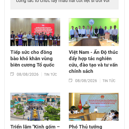
công tác tổ chức lấy mẫu hài cốt liệt sĩ đối với
mộ chưa xác định được thông tin tại Nghĩa
trang Liệt sĩ Bình Thuận (xã Hồng Sơn), đồng
thời tặng quà cho cán bộ, chiến sĩ tham gia
công tác lấy mẫu tại đây.
Tiếp sức cho đồng
Việt Nam - Ấn Độ thúc
bào khó khăn vùng
đẩy hợp tác nghiên
biên cương Tổ quốc
cứu, đào tạo và tư vấn
chính sách
08/08/2026
TIN TỨC
08/08/2026
TIN TỨC
Triển lãm "Kinh gốm –
Phó Thủ tướng