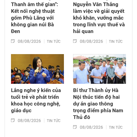
Thanh âm thế gian":
Nguyễn Văn Thắng
Kết nối nghệ thuật
làm việc về giải quyết
gốm Phù Lãng với
khó khăn, vướng mắc
không gian núi Bà
trong lĩnh vực thuế và
Đen
hải quan
08/08/2026
08/08/2026
TIN TỨC
TIN TỨC
Lắng nghe ý kiến của
Bí thư Thành ủy Hà
tuổi trẻ về phát triển
Nội thúc tiến độ hai
khoa học công nghệ,
dự án giao thông
giáo dục
trọng điểm phía Nam
Thủ đô
08/08/2026
TIN TỨC
08/08/2026
TIN TỨC