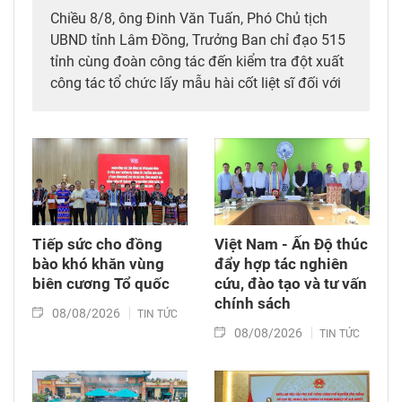
Chiều 8/8, ông Đinh Văn Tuấn, Phó Chủ tịch
UBND tỉnh Lâm Đồng, Trưởng Ban chỉ đạo 515
tỉnh cùng đoàn công tác đến kiểm tra đột xuất
công tác tổ chức lấy mẫu hài cốt liệt sĩ đối với
mộ chưa xác định được thông tin tại Nghĩa
trang Liệt sĩ Bình Thuận (xã Hồng Sơn), đồng
thời tặng quà cho cán bộ, chiến sĩ tham gia
công tác lấy mẫu tại đây.
Tiếp sức cho đồng
Việt Nam - Ấn Độ thúc
bào khó khăn vùng
đẩy hợp tác nghiên
biên cương Tổ quốc
cứu, đào tạo và tư vấn
chính sách
08/08/2026
TIN TỨC
08/08/2026
TIN TỨC