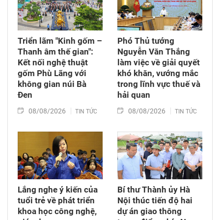
Triển lãm "Kinh gốm –
Phó Thủ tướng
Thanh âm thế gian":
Nguyễn Văn Thắng
Kết nối nghệ thuật
làm việc về giải quyết
gốm Phù Lãng với
khó khăn, vướng mắc
không gian núi Bà
trong lĩnh vực thuế và
Đen
hải quan
08/08/2026
08/08/2026
TIN TỨC
TIN TỨC
Lắng nghe ý kiến của
Bí thư Thành ủy Hà
tuổi trẻ về phát triển
Nội thúc tiến độ hai
khoa học công nghệ,
dự án giao thông