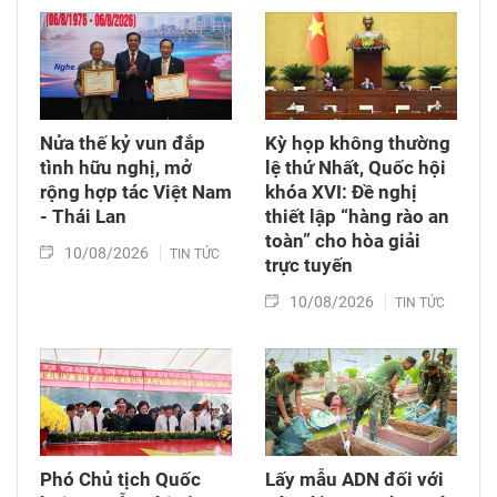
Nửa thế kỷ vun đắp
Kỳ họp không thường
tình hữu nghị, mở
lệ thứ Nhất, Quốc hội
rộng hợp tác Việt Nam
khóa XVI: Đề nghị
- Thái Lan
thiết lập “hàng rào an
toàn” cho hòa giải
10/08/2026
TIN TỨC
trực tuyến
10/08/2026
TIN TỨC
Phó Chủ tịch Quốc
Lấy mẫu ADN đối với