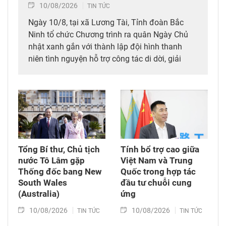
10/08/2026
TIN TỨC
Ngày 10/8, tại xã Lương Tài, Tỉnh đoàn Bắc
Ninh tổ chức Chương trình ra quân Ngày Chủ
nhật xanh gắn với thành lập đội hình thanh
niên tình nguyện hỗ trợ công tác di dời, giải
phóng mặt bằng phục vụ Dự án Cảng hàng
không quốc tế Gia Bình.
Tổng Bí thư, Chủ tịch
Tính bổ trợ cao giữa
nước Tô Lâm gặp
Việt Nam và Trung
Thống đốc bang New
Quốc trong hợp tác
South Wales
đầu tư chuỗi cung
(Australia)
ứng
10/08/2026
10/08/2026
TIN TỨC
TIN TỨC