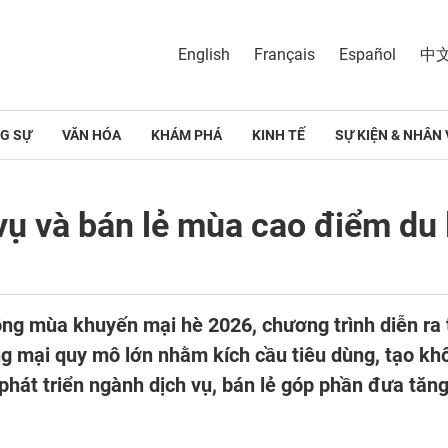
English
Français
Español
中
G SỰ
VĂN HÓA
KHÁM PHÁ
KINH TẾ
SỰ KIỆN & NHÂN 
ụ và bán lẻ mùa cao điểm du 
g mùa khuyến mại hè 2026, chương trình diễn ra t
ng mại quy mô lớn nhằm kích cầu tiêu dùng, tạo k
 phát triển ngành dịch vụ, bán lẻ góp phần đưa tăn