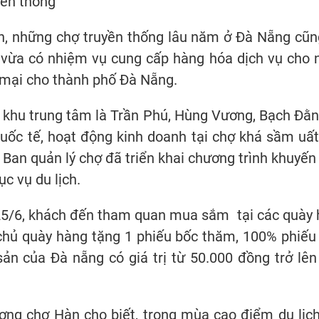
yền thống
ẫn, những chợ truyền thống lâu năm ở Đà Nẵng cũ
ợ vừa có nhiệm vụ cung cấp hàng hóa dịch vụ cho 
g mại cho thành phố Đà Nẵng.
ại khu trung tâm là Trần Phú, Hùng Vương, Bạch Đằ
uốc tế, hoạt động kinh doanh tại chợ khá sầm uất
 Ban quản lý chợ đã triển khai chương trình khuyế
c vụ du lịch.
25/6, khách đến tham quan mua sắm tại các quày hà
 chủ quày hàng tặng 1 phiếu bốc thăm, 100% phiế
n của Đà nẵng có giá trị từ 50.000 đồng trở lên 
ơng chợ Hàn cho biết, trong mùa cao điểm du lịch 