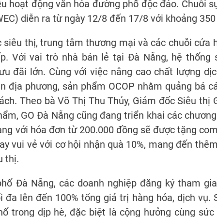
u hoạt động văn hóa đường phố độc đáo. Chuỗi sự 
EC) diễn ra từ ngày 12/8 đến 17/8 với khoảng 350 
c siêu thị, trung tâm thương mại và các chuỗi cửa 
ếp. Với vai trò nhà bán lẻ tại Đà Nẵng, hệ thống
ưu đãi lớn. Cùng với việc nâng cao chất lượng dịc
sản địa phương, sản phẩm OCOP nhằm quảng bá c
ách. Theo bà Võ Thị Thu Thủy, Giám đốc Siêu thị 
hẩm, GO Đà Nẵng cũng đang triển khai các chương t
ng với hóa đơn từ 200.000 đồng sẽ được tặng com
tay vui vẻ với cơ hội nhận quà 10%, mang đến thê
 thị.
hố Đà Nẵng, các doanh nghiệp đăng ký tham gia
 đa lên đến 100% tổng giá trị hàng hóa, dịch vụ. 
hố trong dịp hè, đặc biệt là cộng hưởng cùng sứ