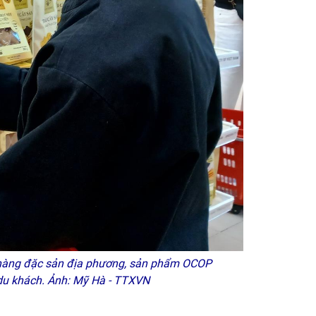
hu hàng đặc sản địa phương, sản phẩm OCOP
du khách. Ảnh: Mỹ Hà - TTXVN