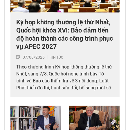
Kỳ họp không thường lệ thứ Nhất,
Quốc hội khóa XVI: Bảo đảm tiến
độ hoàn thành các công trình phục
vụ APEC 2027
07/08/2026
TIN TỨC
Theo chương trình Kỳ họp không thường lệ thứ
Nhất, sáng 7/8, Quốc hội nghe trình bày Tờ
trình và Báo cáo thẩm tra về 3 nội dung: Luật
Phát triển đô thị; Luật sửa đổi, bổ sung một số
điều của 10 luật có liên quan đến thủ tục hành
chính, điều kiện kinh doanh trong lĩnh vực nông
nghiệp và môi trường; Luật sửa đổi, bổ sung
một số điều của Luật Tần số vô tuyến điện,
Luật Viễn thông, Luật Giao dịch điện tử và Luật
Chuyển giao công nghệ. Sau đó, Quốc hội thảo