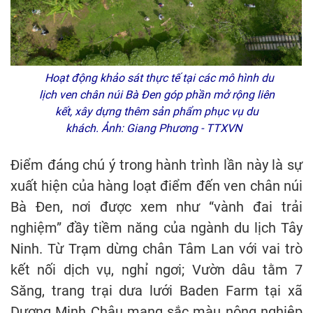
Hoạt động khảo sát thực tế tại các mô hình du
lịch ven chân núi Bà Đen góp phần mở rộng liên
kết, xây dựng thêm sản phẩm phục vụ du
khách. Ảnh: Giang Phương - TTXVN
Điểm đáng chú ý trong hành trình lần này là sự
xuất hiện của hàng loạt điểm đến ven chân núi
Bà Đen, nơi được xem như “vành đai trải
nghiệm” đầy tiềm năng của ngành du lịch Tây
Ninh. Từ Trạm dừng chân Tâm Lan với vai trò
kết nối dịch vụ, nghỉ ngơi; Vườn dâu tằm 7
Săng, trang trại dưa lưới Baden Farm tại xã
Dương Minh Châu mang sắc màu nông nghiệp