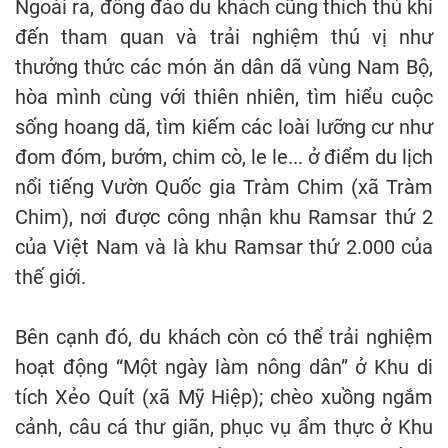
Ngoài ra, đông đảo du khách cũng thích thú khi
đến tham quan và trải nghiệm thú vị như
thưởng thức các món ăn dân dã vùng Nam Bộ,
hòa mình cùng với thiên nhiên, tìm hiểu cuộc
sống hoang dã, tìm kiếm các loài lưỡng cư như
đom đóm, bướm, chim cò, le le... ở điểm du lịch
nổi tiếng Vườn Quốc gia Tràm Chim (xã Tràm
Chim), nơi được công nhận khu Ramsar thứ 2
của Việt Nam và là khu Ramsar thứ 2.000 của
thế giới.
Bên cạnh đó, du khách còn có thể trải nghiệm
hoạt động “Một ngày làm nông dân” ở Khu di
tích Xẻo Quít (xã Mỹ Hiệp); chèo xuồng ngắm
cảnh, câu cá thư giãn, phục vụ ẩm thực ở Khu