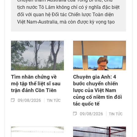
tịch nước Tô Lâm không chỉ có ý nghĩa đặc biệt
đối với quan hệ Đối tác Chiến lược Toàn diện
Việt Nam-Australia, mà còn được kỳ vọng tạo
thêm động lực mới cho hợp tác khoa học, công
nghệ và đổi mới sáng tạo giữa hai nước.
Tìm nhân chứng về
Chuyên gia Anh: 4
mộ tập thể liệt sĩ sau
bước chuyển chiến
trận đánh Cồn Tiên
lược của Việt Nam
củng cố niềm tin đối
09/08/2026
TIN TỨC
tác quốc tế
09/08/2026
TIN TỨC