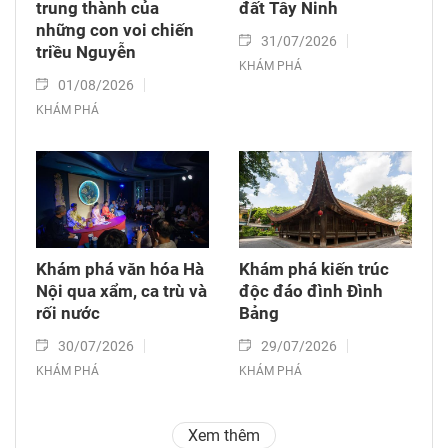
trung thành của
đất Tây Ninh
những con voi chiến
31/07/2026
triều Nguyễn
KHÁM PHÁ
01/08/2026
KHÁM PHÁ
Khám phá văn hóa Hà
Khám phá kiến trúc
Nội qua xẩm, ca trù và
độc đáo đình Đình
rối nước
Bảng
30/07/2026
29/07/2026
KHÁM PHÁ
KHÁM PHÁ
Xem thêm