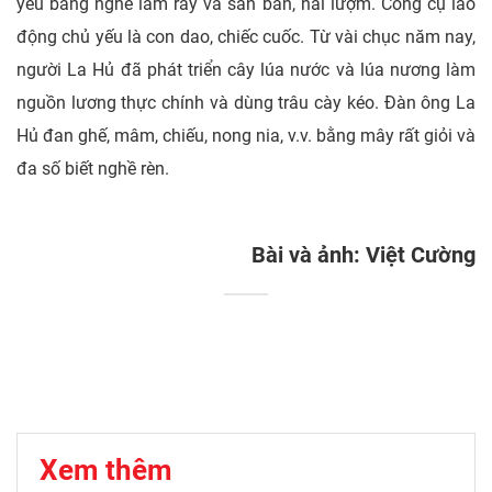
yếu bằng nghề làm rẫy và săn bắn, hái lượm. Công cụ lao
động chủ yếu là con dao, chiếc cuốc. Từ vài chục năm nay,
người La Hủ đã phát triển cây lúa nước và lúa nương làm
nguồn lương thực chính và dùng trâu cày kéo. Đàn ông La
Hủ đan ghế, mâm, chiếu, nong nia, v.v. bằng mây rất giỏi và
đa số biết nghề rèn.
Bài và ảnh: Việt Cường
Xem thêm