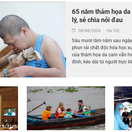
65 năm thảm họa da 
lý, sẻ chia nỗi đau
08/08/2026
TIN TỨC
Sáu mươi lăm năm sau ngày
phun rải chất độc hóa học x
của thảm họa da cam vẫn hiệ
đình, kéo dài từ người trực t
các thế hệ con, cháu. Hành tr
không chỉ diễn ra tại các tò
được tiếp tục bằng những ch
những người sinh ra trong hò
hậu quả của cuộc chiến mình