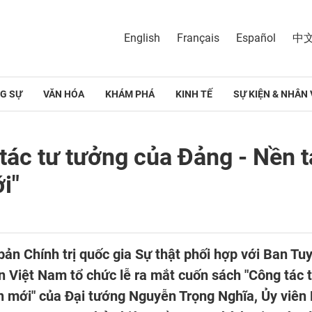
English
Français
Español
中
G SỰ
VĂN HÓA
KHÁM PHÁ
KINH TẾ
SỰ KIỆN & NHÂN 
tác tư tưởng của Đảng - Nền t
i"
 bản Chính trị quốc gia Sự thật phối hợp với Ban T
n Việt Nam tổ chức lễ ra mắt cuốn sách "Công tác
 mới" của Đại tướng Nguyễn Trọng Nghĩa, Ủy viên B