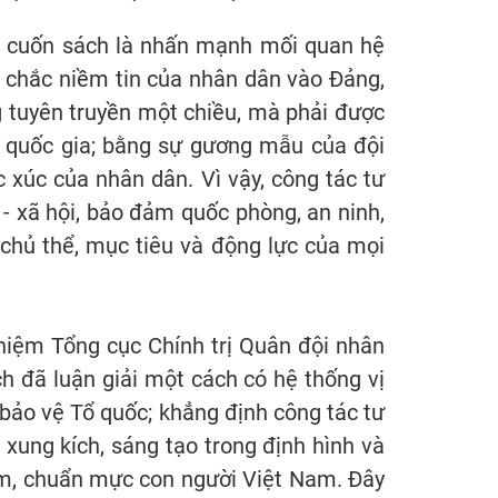
a cuốn sách là nhấn mạnh mối quan hệ
g chắc niềm tin của nhân dân vào Đảng,
g tuyên truyền một chiều, mà phải được
rị quốc gia; bằng sự gương mẫu của đội
c xúc của nhân dân. Vì vậy, công tác tư
ế - xã hội, bảo đảm quốc phòng, an ninh,
 chủ thể, mục tiêu và động lực của mọi
hiệm Tổng cục Chính trị Quân đội nhân
h đã luận giải một cách có hệ thống vị
à bảo vệ Tổ quốc; khẳng định công tác tư
g xung kích, sáng tạo trong định hình và
t Nam, chuẩn mực con người Việt Nam. Đây