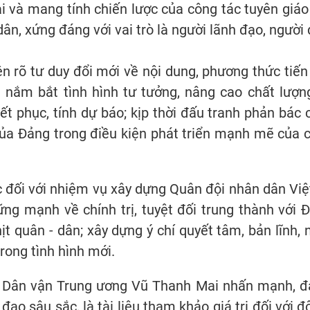
dài và mang tính chiến lược của công tác tuyên gi
dân, xứng đáng với vai trò là người lãnh đạo, người
n rõ tư duy đổi mới về nội dung, phương thức tiến
 nắm bắt tình hình tư tưởng, nâng cao chất lượng 
ết phục, tính dự báo; kịp thời đấu tranh phản bác 
ủa Đảng trong điều kiện phát triển mạnh mẽ của c
c đối với nhiệm vụ xây dựng Quân đội nhân dân Việ
ững mạnh về chính trị, tuyệt đối trung thành với
t quân - dân; xây dựng ý chí quyết tâm, bản lĩnh, 
rong tình hình mới.
Dân vận Trung ương Vũ Thanh Mai nhấn mạnh, đây l
 đạo sâu sắc, là tài liệu tham khảo giá trị đối với 