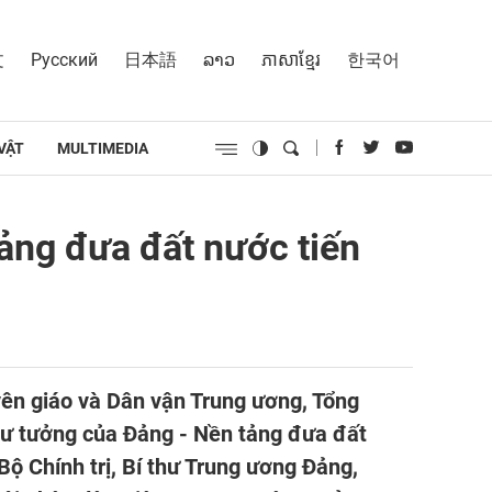
文
Русский
日本語
ລາວ
ភាសាខ្មែរ
한국어
VẬT
MULTIMEDIA
ảng đưa đất nước tiến
uyên giáo và Dân vận Trung ương, Tổng
 tư tưởng của Đảng - Nền tảng đưa đất
ộ Chính trị, Bí thư Trung ương Đảng,