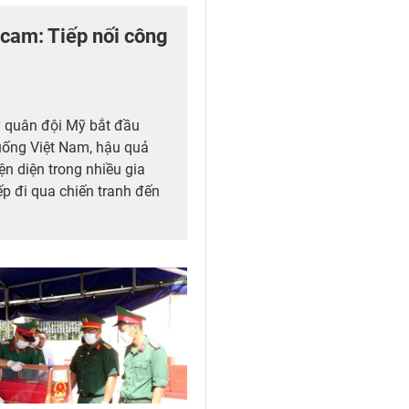
cam: Tiếp nối công
 quân đội Mỹ bắt đầu
uống Việt Nam, hậu quả
n diện trong nhiều gia
iếp đi qua chiến tranh đến
ình đi tìm công lý vì thế
a án quốc tế mà còn cần
ính sách đủ đầy hơn, để
a bình không bị bỏ lại với
 chưa từng trải qua.