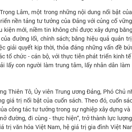
 Trọng Lâm, một trong những nội dung nổi bật củ
triển nền tảng tư tưởng của Đảng với củng cố vữn
u kiện mới, niềm tin không chỉ được xây dựng bằn
 của đường lối, chính sách; bằng hiệu quả quản t
ệc giải quyết kịp thời, thỏa đáng những vấn đề bứ
c tổ chức - cán bộ, với thực tiễn phát triển kinh t
hải lấy con người làm trung tâm, lấy nhân dân làm
ơng Thiên Tô, Ủy viên Trung ương Đảng, Phó Chủ n
giá trị nổi bật của cuốn sách. Theo đó, cuốn sác
g của công tác tư tưởng trong sự nghiệp xây dựng v
mở đường, đi cùng - thực hiện”, trở thành lực lượn
 giá trị văn hóa Việt Nam, hệ giá trị gia đình Việ