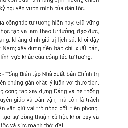
 kỷ nguyên vươn mình của dân tộc.
ủa công tác tư tưởng hiện nay: Giữ vững
 học tập và làm theo tư tưởng, đạo đức,
g; khẳng định giá trị lịch sử, khơi dậy
t Nam; xây dựng nền báo chí, xuất bản,
 lĩnh vực khác của công tác tư tưởng.
c - Tổng Biên tập Nhà xuất bản Chính trị
ện chứng gắn chặt lý luận với thực tiễn,
rong công tác xây dựng Đảng và hệ thống
Tuyên giáo và Dân vận, mà còn là trách
n vận giữ vai trò nòng cốt, tiên phong.
 tạo sự đồng thuận xã hội, khơi dậy và
tộc và sức mạnh thời đại.