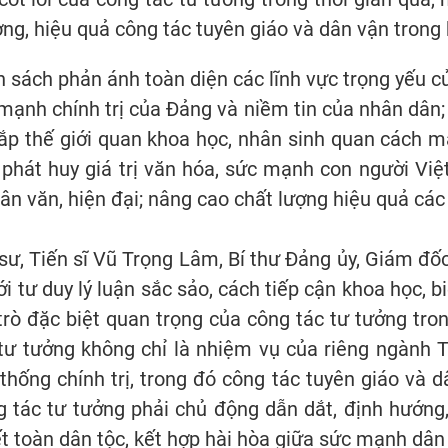
ợng, hiệu quả công tác tuyên giáo và dân vận trong
 sách phản ánh toàn diện các lĩnh vực trọng yếu c
mạnh chính trị của Đảng và niềm tin của nhân dân;
p thế giới quan khoa học, nhân sinh quan cách mạn
 phát huy giá trị văn hóa, sức mạnh con người Việ
ân văn, hiện đại; nâng cao chất lượng hiệu quả các
 sư, Tiến sĩ Vũ Trọng Lâm, Bí thư Đảng ủy, Giám đố
i tư duy lý luận sắc sảo, cách tiếp cận khoa học, bi
i trò đặc biệt quan trọng của công tác tư tưởng t
c tư tưởng không chỉ là nhiệm vụ của riêng ngành 
hống chính trị, trong đó công tác tuyên giáo và dâ
 tác tư tưởng phải chủ động dẫn dắt, định hướng,
 toàn dân tộc, kết hợp hài hòa giữa sức mạnh dân 